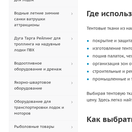
Где использ
Водные летние зимние
санки ватрушки
аттракционы
Тентовые ткани из н
Дуга Тарга Рейлинг для
покрытие и защита
троллинга на надувные
изготовление тенто
лодки ПВХ
пошив палаток, че
Водоотливное
организация зон 
оборудование и дренаж
строительные и ре
промышленные и т
Якорно-швартовое
оборудование
Выбирая тентовую тк
цену. Здесь легко н
Оборудование для
транспортировки лодок и
моторов
Как выбрат
Рыболовные товары