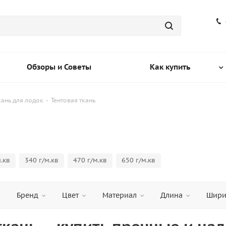
Обзоры и Советы
Как купить
кань для лодок
-
Тентовая ткань
.кв
340 г/м.кв
470 г/м.кв
650 г/м.кв
Бренд
Цвет
Материал
Длина
Шири