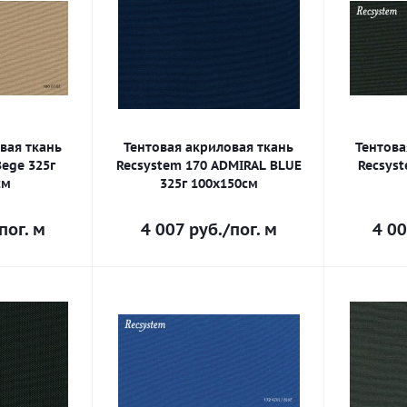
вая ткань
Тентовая акриловая ткань
Тентова
Bege 325г
Recsystem 170 ADMIRAL BLUE
Recsyst
см
325г 100х150см
пог. м
4 007
руб.
/пог. м
4 00