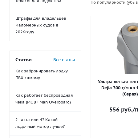
Texacol для лодок ПВХ
По популярности (убы
Штрафы для владельцев
маломерных судов в
2026году.
Статьи
Все статьи
Как забронировать лодку
ПВХ самому
Ультра легкая тен
Dejia 300 г/м.кв
(Серая)
Как работает беспроводная
чека (MOB+ Man Overboard)
556
руб.
/п
2 такта или 4? Какой
лодочный мотор лучше?