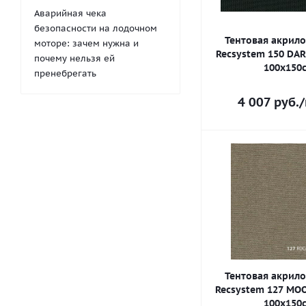
Аварийная чека
безопасности на лодочном
Тентовая акрило
моторе: зачем нужна и
Recsystem 150 DAR
почему нельзя ей
100х150
пренебрегать
4 007
руб.
/
Тентовая акрило
Recsystem 127 MO
100х150