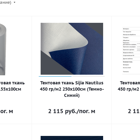
вание)
товая ткань
Тентовая ткань Sijia Nautilus
Тентовая 
 155х100см
450 гр/м2 250х100см (Темно-
450 гр/м2
Синий)
ог. м
2 115
руб.
/пог. м
2 1