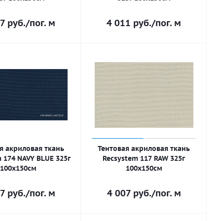
7
руб.
/пог. м
4 011
руб.
/пог. м
я акриловая ткань
Тентовая акриловая ткань
 174 NAVY BLUE 325г
Recsystem 117 RAW 325г
100х150см
100х150см
7
руб.
/пог. м
4 007
руб.
/пог. м