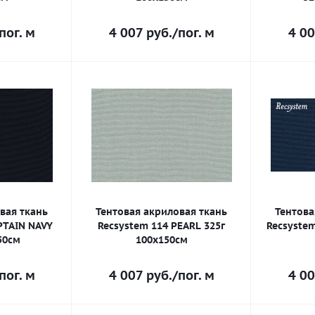
пог. м
4 007
руб.
/пог. м
4 00
вая ткань
Тентовая акриловая ткань
Тентова
PTAIN NAVY
Recsystem 114 PEARL 325г
Recsystem
50см
100х150см
пог. м
4 007
руб.
/пог. м
4 00