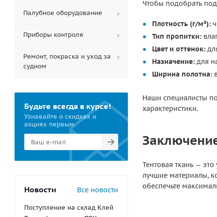
Чтобы подобрать под
Палубное оборудование
Плотность (г/м²):
ч
Приборы контроля
Тип пропитки:
вла
Цвет и оттенок:
для
Ремонт, покраска и уход за
Назначение:
для н
судном
Ширина полотна:
в
Наши специалисты по
Будьте всегда в курсе!
характеристики.
Узнавайте о скидках и
акциях первым
Заключени
Тентовая ткань — это
лучшие материалы, ко
обеспечьте максимал
Новости
Все новости
Поступление на склад Клей