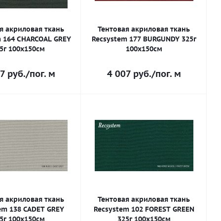
я акриловая ткань
Тентовая акриловая ткань
m 164 CHARCOAL GREY
Recsystem 177 BURGUNDY 325г
5г 100х150см
100х150см
7
руб.
/пог. м
4 007
руб.
/пог. м
я акриловая ткань
Тентовая акриловая ткань
em 138 CADET GREY
Recsystem 102 FOREST GREEN
5г 100х150см
325г 100х150см