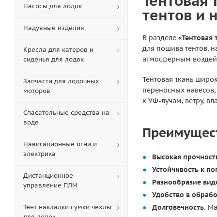
Тентовая 
Насосы для лодок
тентов и 
Надувные изделия
В разделе
«Тентовая 
для пошива тентов, н
Кресла для катеров и
атмосферным воздейс
сиденья для лодок
Тентовая ткань широк
Запчасти для лодочных
переносных навесов,
моторов
к УФ-лучам, ветру, в
Спасательные средства на
воде
Преимущест
Навигационные огни и
электрика
Высокая прочност
Устойчивость к п
Дистанционное
Разнообразие вид
управление ПЛМ
Удобство в обрабо
Тент накладки сумки чехлы
Долговечность.
Ма
для лодок