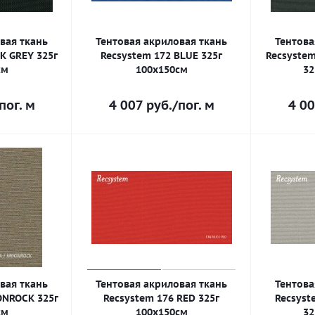
вая ткань
Тентовая акриловая ткань
Тентова
K GREY 325г
Recsystem 172 BLUE 325г
Recsyste
см
100х150см
32
пог. м
4 007
руб.
/пог. м
4 00
вая ткань
Тентовая акриловая ткань
Тентова
ONROCK 325г
Recsystem 176 RED 325г
Recsyst
см
100х150см
32