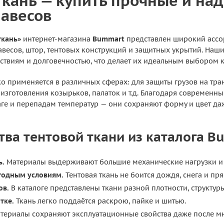
ткань — купить прочные и н
навесов
ткань»
интернет-магазина
Bummart
представлен широкий ассо
авесов, штор, тентовых конструкций и защитных укрытий. Наш
твиям и долговечностью, что делает их идеальным выбором ка
о применяется в различных сферах: для защиты грузов на тра
 изготовления козырьков, палаток и т.д. Благодаря современ
лаге и перепадам температур — они сохраняют форму и цвет д
ва тентовой ткани из каталога B
ь.
Материалы выдерживают большие механические нагрузки и 
огодным условиям.
Тентовая ткань не боится дождя, снега и пр
ов.
В каталоге представлены ткани разной плотности, структур
тке.
Ткань легко поддаётся раскрою, пайке и шитью.
териалы сохраняют эксплуатационные свойства даже после мн