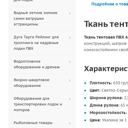
Подробнее о тов
Водные летние зимние
санки ватрушки
Ткань тен
аттракционы
Дуга Тарга Рейлинг для
Ткань тентовая ПВХ 
троллинга на надувные
конструкций, шатров
лодки ПВХ
износостойкими свой
Водоотливное
Характерис
оборудование и дренаж
Якорно-швартовое
Плотность:
650 гр/
оборудование
Цвет:
Светло-Серы
Ширина рулона:
2,
Оборудование для
транспортировки лодок и
Длина рулона:
65 
моторов
Морозостойкость:
Цена:
Указана за 1
Рыболовные товары