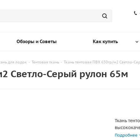
Обзоры и Советы
Как купить
кань для лодок
-
Тентовая ткань
-
Ткань тентовая ПВХ 650гр/м2 Светло-Се
м2 Светло-Серый рулон 65м
Ткань тент
высококаче
предназнач
Подробнее