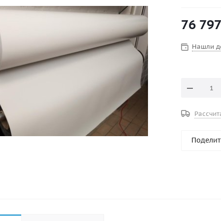
шатров и н
ткань обл
76 797
износостой
использова
Нашли д
Рассчит
Поделит