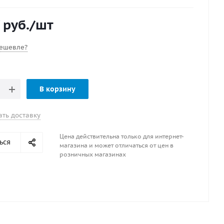
авесов. Благодаря высокой плотности и прочности,
адает отличными водонепроницаемыми и
руб.
/шт
кими свойствами, что делает её идеальной для
ния в самых различных климатических условиях.
ешевле?
В корзину
ать доставку
Цена действительна только для интернет-
ься
магазина и может отличаться от цен в
розничных магазинах