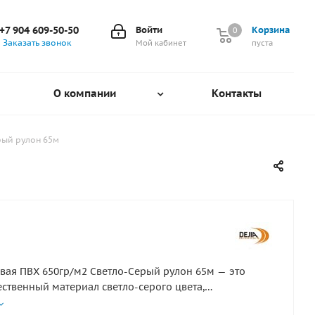
+7 904 609-50-50
Войти
Корзина
0
0
Заказать звонок
Мой кабинет
пуста
О компании
Контакты
рый рулон 65м
овая ПВХ 650гр/м2 Светло-Серый рулон 65м — это
ственный материал светло-серого цвета,
енный для создания тентов, укрывных конструкций,