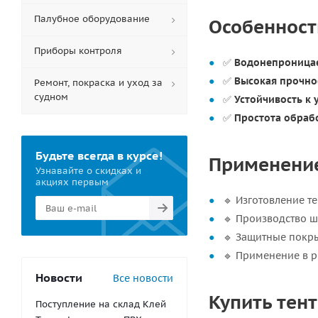
Палубное оборудование
Особенност
Приборы контроля
✅
Водонепроница
✅
Высокая прочно
Ремонт, покраска и уход за
судном
✅
Устойчивость к 
✅
Простота обраб
Будьте всегда в курсе!
Применение
Узнавайте о скидках и
акциях первым
🔹 Изготовление т
🔹 Производство ш
🔹 Защитные покры
🔹 Применение в р
Новости
Все новости
Купить тент
Поступление на склад Клей