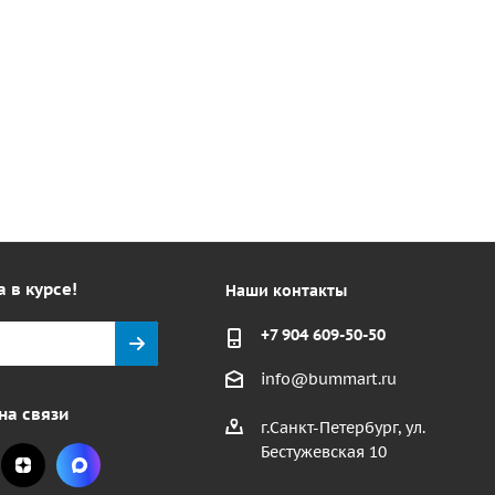
а в курсе!
Наши контакты
+7 904 609-50-50
info@bummart.ru
на связи
г.Санкт-Петербург, ул.
Бестужевская 10