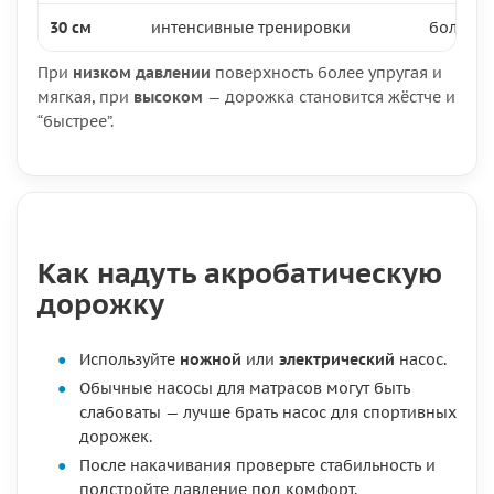
30 см
интенсивные тренировки
более в
При
низком давлении
поверхность более упругая и
мягкая, при
высоком
— дорожка становится жёстче и
“быстрее”.
Как надуть акробатическую
дорожку
Используйте
ножной
или
электрический
насос.
Обычные насосы для матрасов могут быть
слабоваты — лучше брать насос для спортивных
дорожек.
После накачивания проверьте стабильность и
подстройте давление под комфорт.