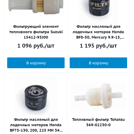
Фильтрующий элемент
Фильтр масляный для
топливного фильтра Suzuki
лодочных моторов Honda
15412-93J00
BF8-50, Mercury 9.9-15,
Nissan 9.9-30 MH 3363 M-
1 096
руб.
/шт
1 195
руб.
/шт
Filter
В корзину
В корзину
Фильтр масляный для
Топливный фильтр Tohatsu
лодочных моторов Honda
369-02230-0
BF75-130, 200, 225 MH 348