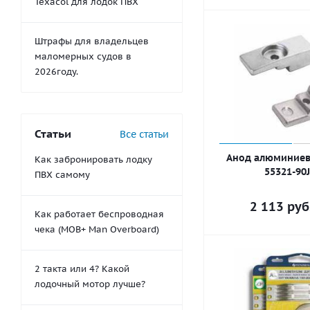
Texacol для лодок ПВХ
Штрафы для владельцев
маломерных судов в
2026году.
Статьи
Все статьи
Анод алюминиев
Как забронировать лодку
55321-90
ПВХ самому
2 113
руб
Как работает беспроводная
чека (MOB+ Man Overboard)
2 такта или 4? Какой
лодочный мотор лучше?