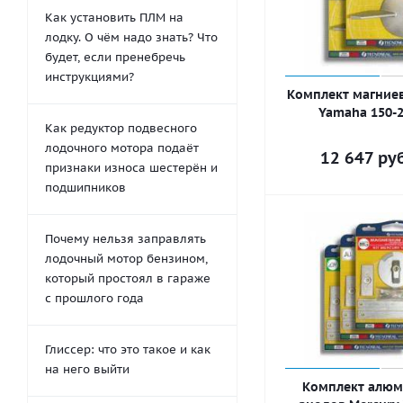
Как установить ПЛМ на
лодку. О чём надо знать? Что
будет, если пренебречь
инструкциями?
Комплект магние
Yamaha 150-22
Как редуктор подвесного
лодочного мотора подаёт
12 647
руб
признаки износа шестерён и
подшипников
Почему нельзя заправлять
лодочный мотор бензином,
который простоял в гараже
с прошлого года
Глиссер: что это такое и как
на него выйти
Комплект алю