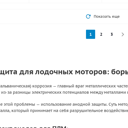
Показать еще
1
2
3
щита для лодочных моторов: борь
гальваническая) коррозия — главный враг металлических част
т из-за разницы электрических потенциалов между металлами 
 этой проблемы — использование анодной защиты. Суть метод
талла, который принимает на себя разрушительное воздействи