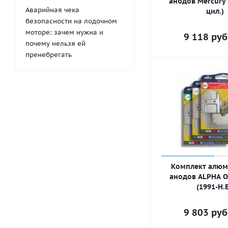
анодов Mercury 
Аварийная чека
цил.)
безопасности на лодочном
моторе: зачем нужна и
9 118
руб
почему нельзя ей
пренебрегать
Комплект алю
анодов ALPHA O
(1991-Н.В
9 803
руб