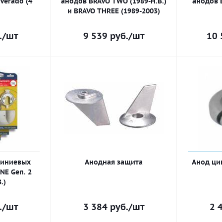
Verado (4
анодов BRAVO TWO (1989-Н.В.)
анодов 
и BRAVO THREE (1989-2003)
.
/шт
9 539
руб.
/шт
10 
миниевых
Анодная защита
Анод ци
NE Gen. 2
.)
.
/шт
3 384
руб.
/шт
2 