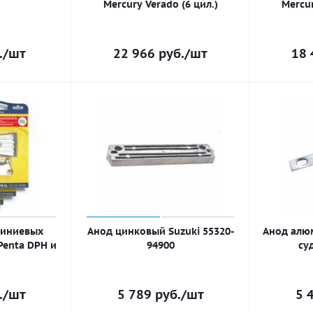
Mercury Verado (6 цил.)
Mercur
.
/шт
22 966
руб.
/шт
18 
миниевых
Анод цинковый Suzuki 55320-
Анод алю
Penta DPH и
94900
су
.
/шт
5 789
руб.
/шт
5 