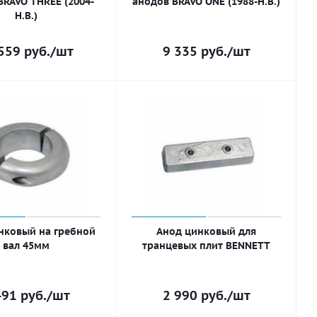
BRAVO THREE (2004-
анодов BRAVO ONE (1988-Н.В.)
Н.В.)
559
руб.
/шт
9 335
руб.
/шт
нковый на гребной
Анод цинковый для
вал 45мм
транцевых плит BENNETT
491
руб.
/шт
2 990
руб.
/шт