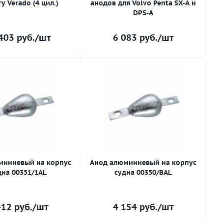
y Verado (4 цил.)
анодов для Volvo Penta SX-A и
DPS-A
403
руб.
/шт
6 083
руб.
/шт
миниевый на корпус
Анод алюминиевый на корпус
дна 00351/1AL
судна 00350/BAL
412
руб.
/шт
4 154
руб.
/шт