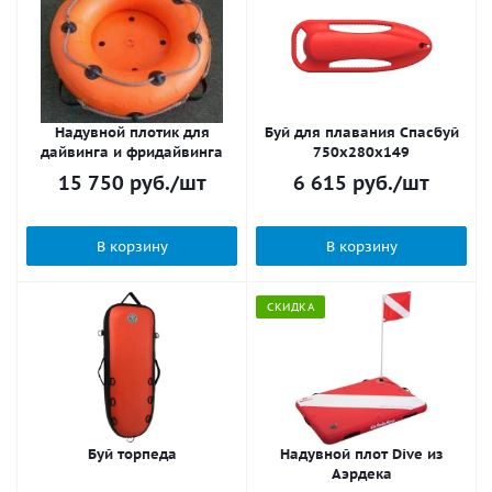
Надувной плотик для
Буй для плавания Спасбуй
дайвинга и фридайвинга
750x280x149
15 750
руб.
/шт
6 615
руб.
/шт
В корзину
В корзину
СКИДКА
Буй торпеда
Надувной плот Dive из
Аэрдека