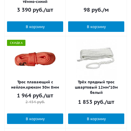
тёмно-синий
3 390
руб.
/шт
98
руб.
/м
В корзину
В корзину
СКИДКА
Трос плавающий с
Трёх прядный трос
нейлон.крюком 30м 8мм
швартовый 12мм*10м
белый
1 964
руб.
/шт
1 853
руб.
/шт
2 454
руб.
В корзину
В корзину