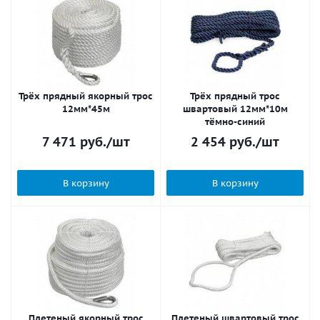
Трёх прядный якорный трос
Трёх прядный трос
12мм*45м
швартовый 12мм*10м
тёмно-синий
7 471
руб.
/шт
2 454
руб.
/шт
В корзину
В корзину
Плетеный якорный трос
Плетеный швартовый трос