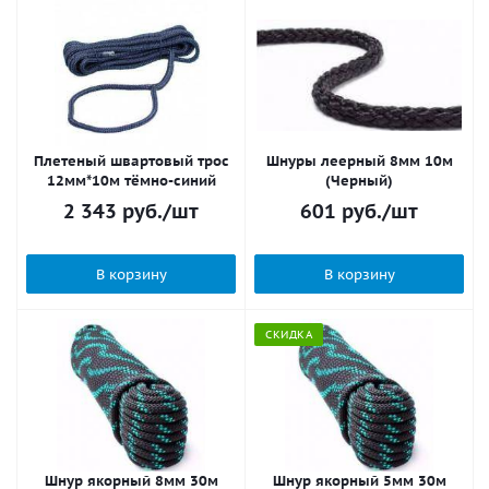
Плетеный швартовый трос
Шнуры леерный 8мм 10м
12мм*10м тёмно-синий
(Черный)
2 343
руб.
/шт
601
руб.
/шт
В корзину
В корзину
СКИДКА
Шнур якорный 8мм 30м
Шнур якорный 5мм 30м