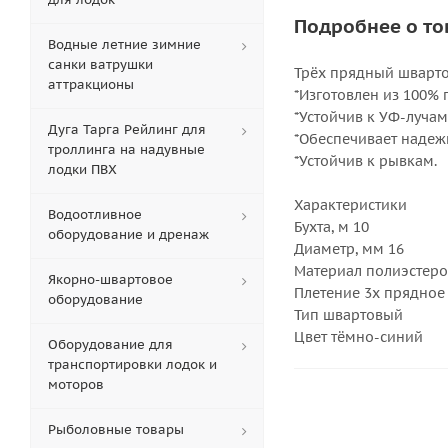
Подробнее о то
Водные летние зимние
санки ватрушки
Трёх прядный шварто
аттракционы
*Изготовлен из 100% 
*Устойчив к УФ-лучам
Дуга Тарга Рейлинг для
*Обеспечивает наде
троллинга на надувные
*Устойчив к рывкам.
лодки ПВХ
Характеристики
Водоотливное
Бухта, м 10
оборудование и дренаж
Диаметр, мм 16
Материал полиэстеро
Якорно-швартовое
Плетение 3x прядное
оборудование
Тип швартовый
Цвет тёмно-синий
Оборудование для
транспортировки лодок и
моторов
Рыболовные товары