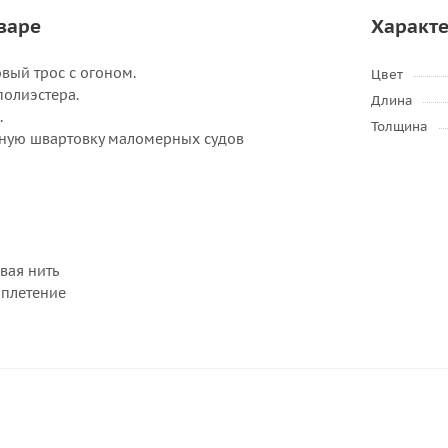
варе
Характ
вый трос с огоном.
Цвет
полиэстера.
Длина
.
Толщина
жную швартовку маломерных судов
вая нить
 плетение