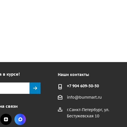
а в курсе!
Наши контакты
+7 904 609-50-50
info@bummart.ru
на связи
г.Санкт-Петербург, ул.
Бестужевская 10