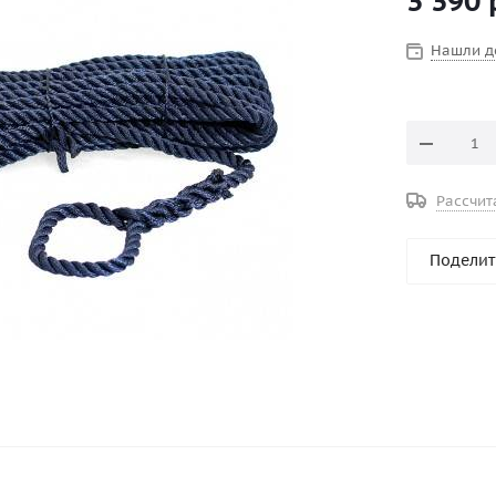
3 390
Характерис
Бухта, м 10
Нашли д
Диаметр, м
Материал п
Плетение 3
Тип шварт
Цвет тёмно
Рассчит
Поделит