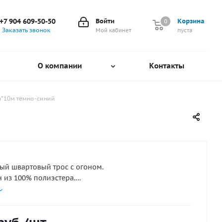
+7 904 609-50-50
Войти
Корзина
0
0
Заказать звонок
Мой кабинет
пуста
О компании
Контакты
м*10м тёмно-синий
ый швартовый трос с огоном.
н из 100% полиэстера.
к УФ-лучам.
вает надежную швартовку маломерных судов
к рывкам.