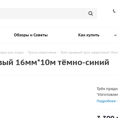
Обзоры и Советы
Как купить
нуры для лодок
-
Тросы швартовые
-
Трёх прядный трос швартовый 16м
вый 16мм*10м тёмно-синий
Трёх прядн
*Изготовле
*Устойчив 
Подробнее
*Обеспечи
*Устойчив 