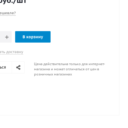
руб.
/шт
тики
ешевле?
м 16
олиэстеровая нить
x прядное плетение
В корзину
овый
-синий
ать доставку
Цена действительна только для интернет-
ься
магазина и может отличаться от цен в
розничных магазинах