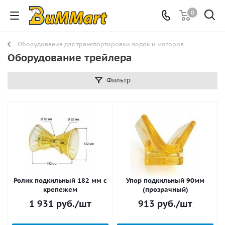
0
Оборудование для транспортировки лодок и моторов
Оборудование трейлера
Фильтр
Ролик подкильный 182 мм c
Упор подкильный 90мм
крепежем
(прозрачный)
1 931
руб.
/шт
913
руб.
/шт