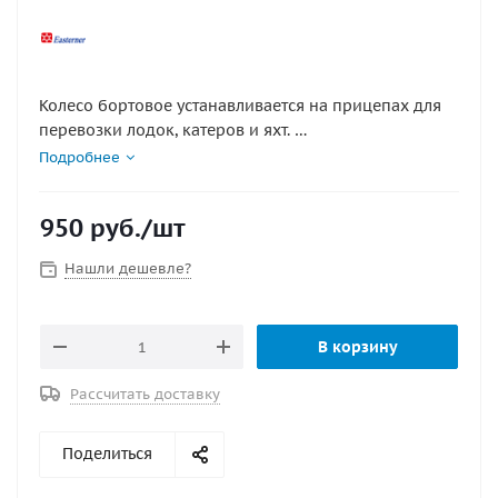
Колесо бортовое устанавливается на прицепах для
перевозки лодок, катеров и яхт.
Оно надежно удерживает судно при перевозке,
Подробнее
предохраняет борта и днище от механических
повреждений.
950
руб.
/шт
Ролик имеет ребристую поверхность, ось
расположена по центру.
Нашли дешевле?
Диаметр колеса - 127 мм.
Ширина - 72 мм.
Диаметр отверстия - 26 мм.
В корзину
Изготовлен из ПВХ черного и белого цвета.
Рассчитать доставку
Поделиться