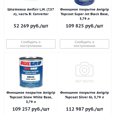
Шпатлевка Awlfair L.W. (7,57
Финишное покрытие Awlgrip
л), часть B: Converter
Topcoat Super Jet Black Base,
3,79 л
52 269
руб.
/шт
109 825
руб.
/шт
Сообщить о
Сообщить о
поступлении
поступлении
Финишное покрытие Awlgrip
Финишное покрытие Awlgrip
Topcoat Snow White Base,
Topcoat Silver GL 3,79 л
3,79 л
109 257
руб.
/шт
112 987
руб.
/шт