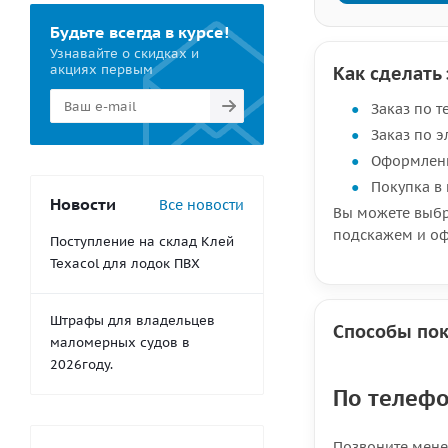
Будьте всегда в курсе!
Узнавайте о скидках и
акциях первым
Как сделать 
Заказ по 
Заказ по 
Оформлени
Покупка в
Новости
Все новости
Вы можете выбр
подскажем и оф
Поступление на склад Клей
Texacol для лодок ПВХ
Штрафы для владельцев
Способы по
маломерных судов в
2026году.
По телеф
Позвоните мен