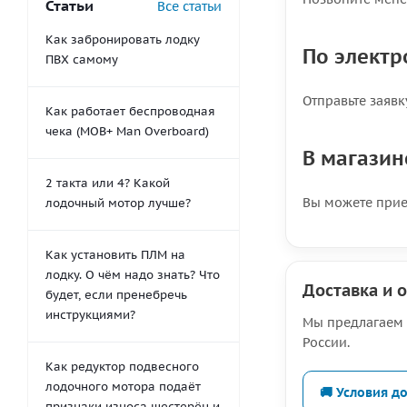
Статьи
Все статьи
Как забронировать лодку
По электр
ПВХ самому
Отправьте заявк
Как работает беспроводная
чека (MOB+ Man Overboard)
В магазин
2 такта или 4? Какой
Вы можете прие
лодочный мотор лучше?
Как установить ПЛМ на
лодку. О чём надо знать? Что
Доставка и 
будет, если пренебречь
инструкциями?
Мы предлагаем 
России.
Как редуктор подвесного
лодочного мотора подаёт
🚚 Условия д
признаки износа шестерён и