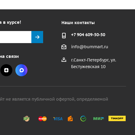
а в курсе!
Наши контакты
+7 904 609-50-50
info@bummart.ru
на связи
г.Санкт-Петербург, ул.
Бестужевская 10
айт не является публичной офертой, определяемой