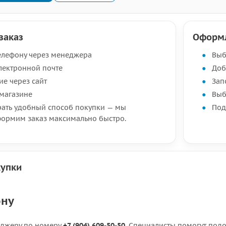
заказ
Оформл
телефону через менеджера
Выб
электронной почте
Доб
е через сайт
Зап
 магазине
Выб
ать удобный способ покупки — мы
Под
ормим заказ максимально быстро.
купки
ону
еджеру по номеру
+7 (904) 609-50-50
. Специалисты помогут подо