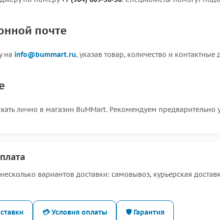
онной почте
у на
info@bummart.ru
, указав товар, количество и контактные 
е
хать лично в магазин BuMMart. Рекомендуем предварительно у
оплата
несколько вариантов доставки: самовывоз, курьерская доста
оставки
💳 Условия оплаты
🛡️ Гарантия