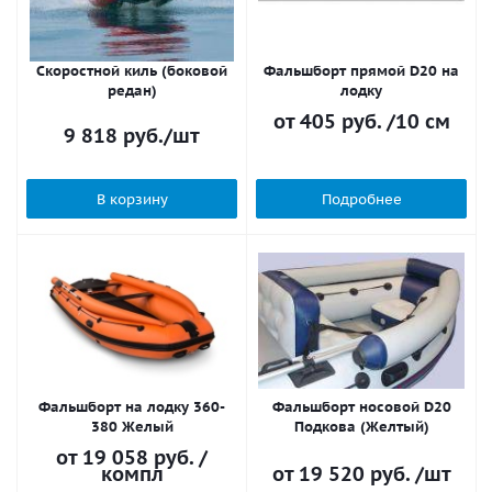
Скоростной киль (боковой
Фальшборт прямой D20 на
редан)
лодку
от
405 руб.
/10 см
9 818
руб.
/шт
В корзину
Подробнее
Фальшборт на лодку 360-
Фальшборт носовой D20
380 Желый
Подкова (Желтый)
от
19 058 руб.
/
компл
от
19 520 руб.
/шт