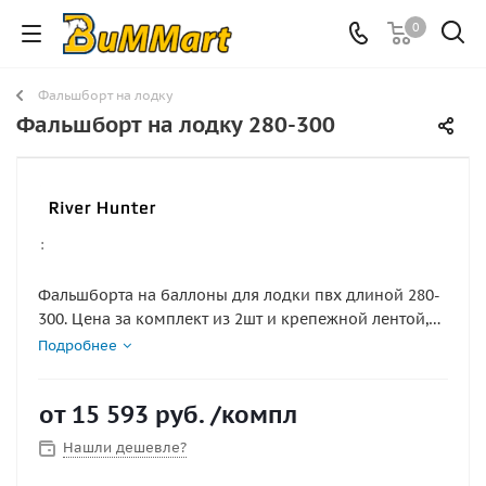
0
Фальшборт на лодку
Фальшборт на лодку 280-300
:
Фальшборта на баллоны для лодки пвх длиной 280-
300. Цена за комплект из 2шт и крепежной лентой,
приклеенной к фальшбортам снизу для установки на
Подробнее
баллоны лодки, комплект идет без доп фурнитуры
(уключины, рымы и тп) доступно в сером и черном,
от
15 593 руб.
/компл
красном зеленом, синем, оранжевом цвете. длинна
200см
Нашли дешевле?
Что дает фальшборт?