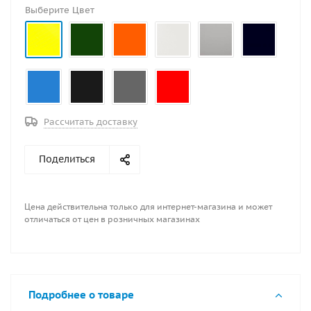
Увеличивает борта лодки по высоте, добавляет
Выберите Цвет
лодке плавучесть, служит для защиты пассажиров и
вещей от ветра и брызг, обеспечивает комфорт и
безопасность. Вдоль фальшборта установлен леер,
для того чтобы держаться за борта лодки. Леер
устанавливается за доп. плату.
Рассчитать доставку
Поделиться
Цена действительна только для интернет-магазина и может
отличаться от цен в розничных магазинах
Подробнее о товаре