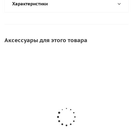
Характеристики
Аксессуары для этого товара
СОВЕТУЕМ
ХИТ
Клей для ПВХ
Клей для лодок
Клей Kleyberg
лодок Bostik
ПВХ Texacol МN
NEW (1л)
Vinycol 1520
150 (500мл)
(500мл)