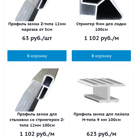
Профиль замка Z-типа 12мм
Стрингер 9мм для лодки
нарезка от 5см
100см
63
руб.
/шт
1 102
руб.
/м
В корзину
В корзину
Профиль замка для
Профиль замка для пайола
стыковки со стрингером Z-
H-типа 9 мм 100см
типа 12мм 100см
1 102
руб.
/м
623
руб.
/м