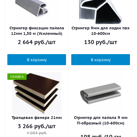
Стрингер фиксации пайола
Стрингер 9мм для лодки пвх
12мм 1,30 м (Усиленный)
10-600см
2 664
руб.
/шт
130
руб.
/шт
В корзину
В корзину
СКИДКА
Транцевая фанера 21мм
Стрингер для пайола 9 мм
П-образный (10-600см)
3 266
руб.
/шт
4 083
руб.
108
руб.
/10 см