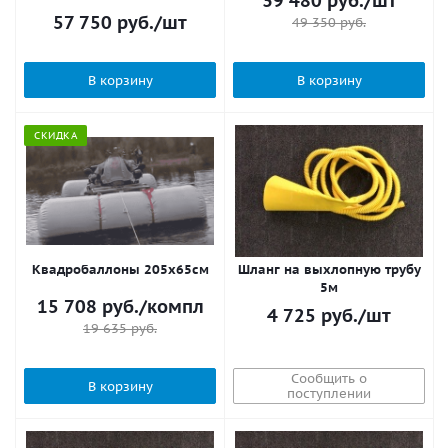
39 480
руб.
/шт
57 750
руб.
/шт
49 350
руб.
В корзину
В корзину
СКИДКА
Квадробаллоны 205х65см
Шланг на выхлопную трубу
5м
15 708
руб.
/компл
4 725
руб.
/шт
19 635
руб.
Сообщить о
В корзину
поступлении