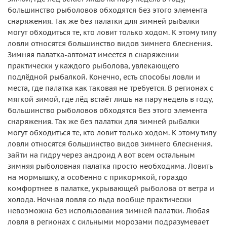
большинство рыболовов обходятся без этого элемента
снаряжения. Так же без палатки для зимней рыбалки
могут обходиться те, кто ловит только ходом. К этому типу
ловли относятся большинство видов зимнего блеснения.
Зимняя палатка-автомат имеется в снаряжении
практически у каждого рыболова, увлекающего
подлёдной рыбалкой. Конечно, есть способы ловли и
места, где палатка как таковая не требуется. В регионах с
мягкой зимой, где лёд встаёт лишь на пару недель в году,
большинство рыболовов обходятся без этого элемента
снаряжения. Так же без палатки для зимней рыбалки
могут обходиться те, кто ловит только ходом. К этому типу
ловли относятся большинство видов зимнего блеснения.
зайти на гидру через андроид А вот всем остальным
зимняя рыболовная палатка просто необходима. Ловить
на мормышку, а особенно с прикормкой, гораздо
комфортнее в палатке, укрывающей рыболова от ветра и
холода. Ночная ловля со льда вообще практически
невозможна без использования зимней палатки. Любая
ловля в регионах с сильными морозами подразумевает