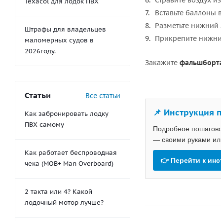
Стравите воздух и
Texacol для лодок ПВХ
Вставьте баллоны 
Разметьте нижний 
Штрафы для владельцев
Прикрепите нижний
маломерных судов в
2026году.
Закажите
фальшборта
Статьи
Все статьи
📌 Инструкция 
Как забронировать лодку
ПВХ самому
Подробное пошагово
— своими руками или
Как работает беспроводная
👉 Перейти к ин
чека (MOB+ Man Overboard)
2 такта или 4? Какой
лодочный мотор лучше?