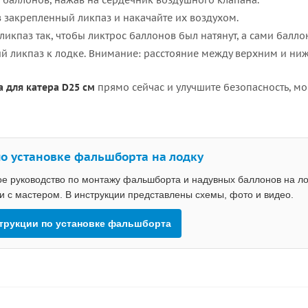
з баллонов, нажав на сердечник воздушного клапана.
в закрепленный ликпаз и накачайте их воздухом.
ликпаз так, чтобы ликтрос баллонов был натянут, а сами балло
 ликпаз к лодке. Внимание: расстояние между верхним и ниж
 для катера D25 см
прямо сейчас и улучшите безопасность, м
по установке фальшборта на лодку
е руководство по монтажу фальшборта и надувных баллонов на ло
 с мастером. В инструкции представлены схемы, фото и видео.
струкции по установке фальшборта