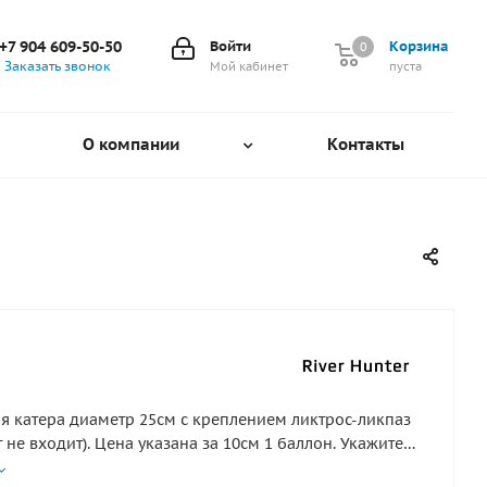
+7 904 609-50-50
Войти
Корзина
0
0
Заказать звонок
Мой кабинет
пуста
О компании
Контакты
я катера диаметр 25см с креплением ликтрос-ликпаз
 не входит). Цена указана за 10см 1 баллон. Укажите
ну кратно 10. Плотность ткани 1100г, цвет темно-