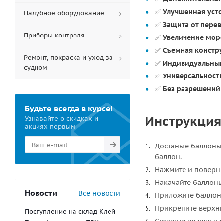
✅
Улучшенная уст
Палубное оборудование
✅
Защита от пере
Приборы контроля
✅
Увеличение мор
✅
Съемная констр
Ремонт, покраска и уход за
✅
Индивидуальны
судном
✅
Универсальност
✅
Без разрешений
Будьте всегда в курсе!
Инструкция
Узнавайте о скидках и
акциях первым
Достаньте баллоны
баллон.
Нажмите и поверни
Накачайте баллон
Новости
Все новости
Приложите баллоны
Прикрепите верхни
Поступление на склад Клей