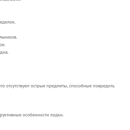
еделок.
льников.
ое.
дна.
что отсутствуют острые предметы, способные повредить
труктивные особенности лодки.