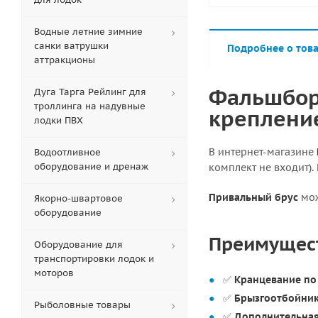
Водные летние зимние
санки ватрушки
Подробнее о тов
аттракционы
Фальшборт
Дуга Тарга Рейлинг для
троллинга на надувные
креплени
лодки ПВХ
В интернет-магазине
Водоотливное
оборудование и дренаж
комплект не входит).
Привальный брус
мож
Якорно-швартовое
оборудование
Преимущес
Оборудование для
транспортировки лодок и
моторов
✅
Кранцевание по
✅
Брызгоотбойни
Рыболовные товары
✅
Дополнительная