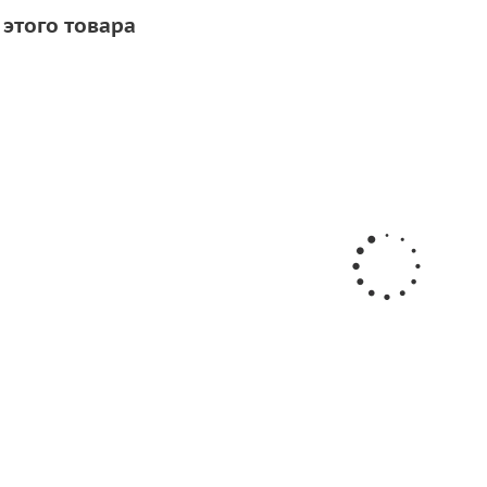
 этого товара
СКИДКА
ля крепления ликтроса 36мм
Ликпаз алюминиевый 26 под
б.
/м
336
руб.
/м
602
руб.
420
ру
Экономия
120
руб.
-
20
%
Экономия
84
руб