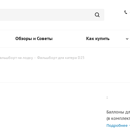
Обзоры и Советы
Как купить
альшборт на лодку
-
Фальшборт для катера D25
:
Баллоны дл
(в комплект
нужную дли
Подробнее