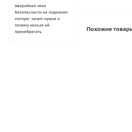
Аварийная чека
безопасности на лодочном
моторе: зачем нужна и
почему нельзя ей
Похожие товар
пренебрегать
Фальшборт для ка