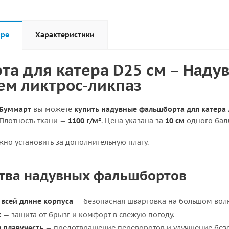
аре
Характеристики
а для катера D25 см – Наду
ем ликтрос-ликпаз
Буммарт
вы можете
купить надувные фальшборта для катера
 Плотность ткани —
1100 г/м²
. Цена указана за
10 см
одного балл
но установить за дополнительную плату.
тва надувных фальшбортов
 всей длине корпуса
— безопасная швартовка на большом вол
к
— защита от брызг и комфорт в свежую погоду.
 плавучесть
— предотвращение переворотов и улучшение безо