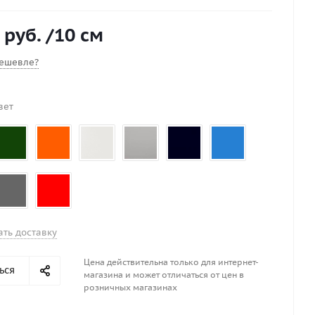
всем вопросам звоните 89046097799.
входит привальный брус.
 руб.
/10 см
 брус можно установить за доп. плату.
ешевле?
вет
ать доставку
Цена действительна только для интернет-
ься
магазина и может отличаться от цен в
розничных магазинах