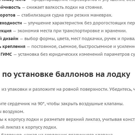
ойчивость
— снижает валкость лодки на стоянке.
воротов
— стабилизация судна при резких маневрах.
еходности
— улучшение характеристик без дорогостоящих пер
укция
— экономия места при транспортировке и хранении.
й дизайн
— выбор формы, цвета, мест подкачки, ручек и прива
ь крепления
— постоянное, съемное, быстросъемное и усиленн
 ГИМС
— установка без юридических изменений параметров су
 по установке баллонов на лодку
 из упаковки и разложите на ровной поверхности. Убедитесь, 
те сердечник на 90°, чтобы закрыть воздушные клапаны.
ы воздухом.
 к корпусу лодки и разметьте верхний ликпаз, учитывая конс
й ликпаз к корпусу лодки.