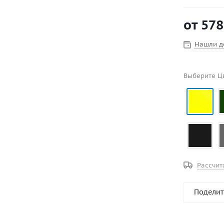
серый. По 
В цену не 
от
578
Привальный
Нашли д
Выберите Ц
Рассчит
Поделит