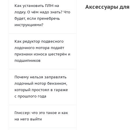
Как установить ПЛМ на
Аксессуары для
лодку. О чём надо знать? Что
будет, если пренебречь
инструкциями?
СКИДКА
Как редуктор подвесного
лодочного мотора подаёт
признаки износа шестерён и
подшипников
Почему нельзя заправлять
Ликпаз на катер д
лодочный мотор бензином,
482
ру
который простоял в гараже
с прошлого года
-
20
%
Глиссер: что это такое и как
на него выйти