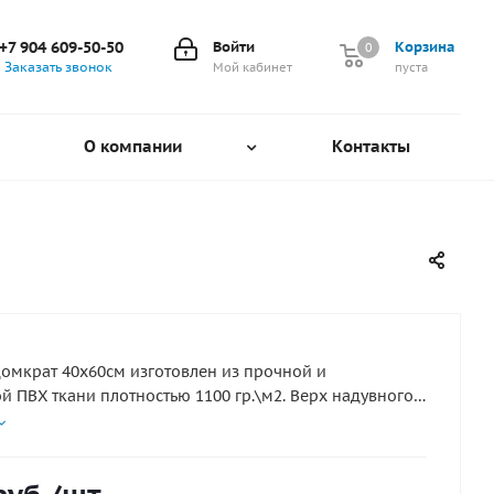
+7 904 609-50-50
Войти
Корзина
0
0
Заказать звонок
Мой кабинет
пуста
О компании
Контакты
омкрат 40х60см изготовлен из прочной и
й ПВХ ткани плотностью 1100 гр.\м2. Верх надувного
покрыт защитной противоскользящей рифлёной
 для предотвращения возможных проколов и порезов
томобиля или внедорожника. На нижней части
домкрата также находятся антискользящие резиновые