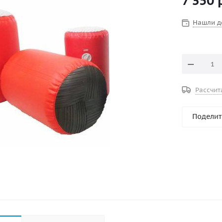
7 350
р
накладки 
поверхност
Нашли д
60 см Мате
грузоподъе
кг компле
насос 1шт
Рассчит
Поделит