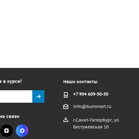
а в курсе!
Наши контакты
+7 904 609-50-50
info@bummart.ru
на связи
г.Санкт-Петербург, ул.
Бестужевская 10