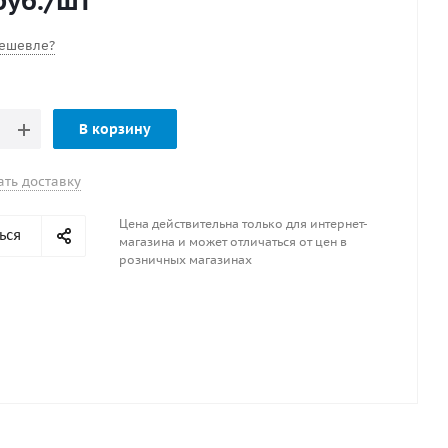
уб.
/шт
для предотвращения скольжения по опорной
и.Диаметр грузовой площадки 40 см.Высота подъема
ешевле?
риал Ткань ПВХ 1100 гр.\м2 Максимальная
мность 1,256 тонны Рассчитан на вес автомобиля 2500
кт домкрат 1шт переходник под автомобильный
В корзину
ать доставку
Цена действительна только для интернет-
ься
магазина и может отличаться от цен в
розничных магазинах