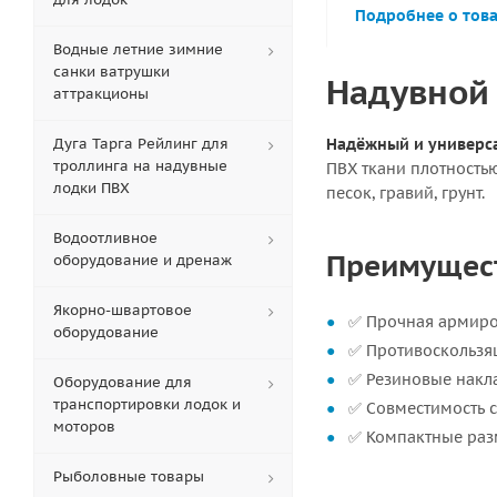
Подробнее о тов
Водные летние зимние
санки ватрушки
Надувной 
аттракционы
Дуга Тарга Рейлинг для
Надёжный и универс
троллинга на надувные
ПВХ ткани плотностью
лодки ПВХ
песок, гравий, грунт.
Водоотливное
Преимущес
оборудование и дренаж
Якорно-швартовое
✅ Прочная армиров
оборудование
✅ Противоскользя
✅ Резиновые накл
Оборудование для
транспортировки лодок и
✅ Совместимость 
моторов
✅ Компактные раз
Рыболовные товары