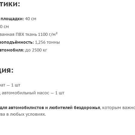
тики:
 площадки:
40 см
0 см
анная ПВХ ткань 1100 г/м²
зоподъёмность:
1,256 тонны
автомобиля:
до 2500 кг
ия:
ат — 1 шт
д автомобильный насос — 1 шт
для автомобилистов и любителей бездорожья
, которым важн
ва в любых условиях.