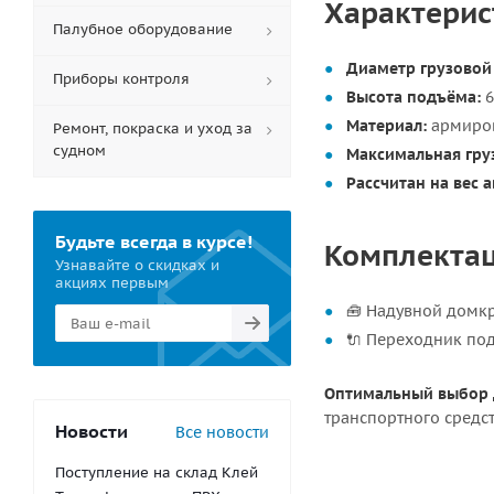
Характерис
Палубное оборудование
Диаметр грузовой
Приборы контроля
Высота подъёма:
6
Материал:
армиров
Ремонт, покраска и уход за
судном
Максимальная гру
Рассчитан на вес 
Будьте всегда в курсе!
Комплектац
Узнавайте о скидках и
акциях первым
🧰 Надувной домкр
🔌 Переходник по
Оптимальный выбор 
транспортного средст
Новости
Все новости
Поступление на склад Клей