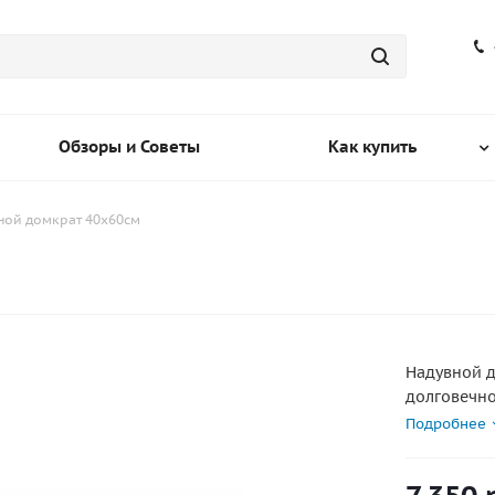
Обзоры и Советы
Как купить
ной домкрат 40х60см
м
Надувной д
долговечно
домкрата 
Подробнее
накладкой
о днище ав
надувного 