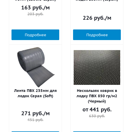
163
руб.
/м
203
руб.
226
руб.
/м
Подробнее
Подробнее
Лента ПВХ 235мм для
Нескользяк коврик в
лодок Серая (Soft)
лодку ПВХ 850 гр/м2
(Черный)
от
441 руб.
271
руб.
/м
630 руб.
451
руб.