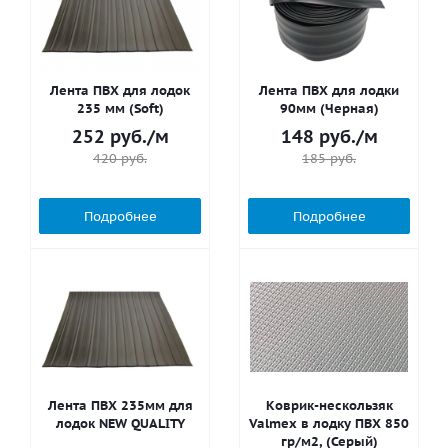
Лента ПВХ для лодок
Лента ПВХ для лодки
235 мм (Soft)
90мм (Черная)
252
руб.
/м
148
руб.
/м
420
руб.
185
руб.
Подробнее
Подробнее
Лента ПВХ 235мм для
Коврик-нескользяк
лодок NEW QUALITY
Valmex в лодку ПВХ 850
гр/м2, (Серый)