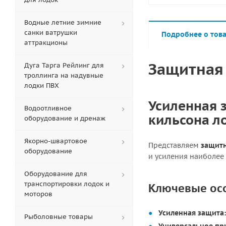
Водные летние зимние
санки ватрушки
Подробнее о тов
аттракционы
Защитная 
Дуга Тарга Рейлинг для
троллинга на надувные
лодки ПВХ
Усиленная 
Водоотливное
кильсона л
оборудование и дренаж
Якорно-швартовое
Представляем
защитн
оборудование
и усиления наиболее 
Оборудование для
транспортировки лодок и
Ключевые ос
моторов
Усиленная защита:
Рыболовные товары