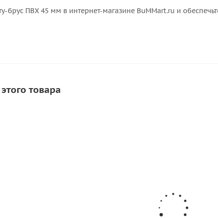
у-брус ПВХ 45 мм в интернет-магазине BuMMart.ru и обеспечь
 этого товара
СОВЕТУЕМ
СКИДКА
ХИТ
НОВ
атки
Клей для лодок ПВХ Texacol МN 150
К