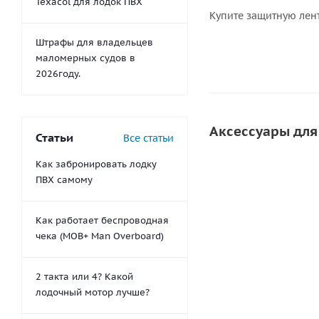
Texacol для лодок ПВХ
Купите защитную лент
Штрафы для владельцев
маломерных судов в
2026году.
Аксессуары для
Статьи
Все статьи
Как забронировать лодку
ПВХ самому
СОВЕТУЕМ
СКИДКА
Как работает беспроводная
чека (MOB+ Man Overboard)
2 такта или 4? Какой
лодочный мотор лучше?
Валик для прик