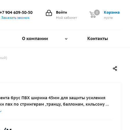
+7 904 609-50-50
Войти
Корзина
0
0
Заказать звонок
Мой кабинет
пуста
О компании
Контакты
рый)
ента брус ПВХ ширина 45мм для защиты усиления
и пвх по стрингерам ,транцу, баллонам, кильсону
для приклейки используйте клей Тексакол 150М
ный целый кусок 50м