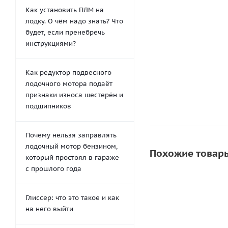
30мм
Как установить ПЛМ на
622
руб.
/ш
лодку. О чём надо знать? Что
777
руб.
будет, если пренебречь
инструкциями?
-
20
%
Экономия
1
Как редуктор подвесного
лодочного мотора подаёт
признаки износа шестерён и
подшипников
Почему нельзя заправлять
лодочный мотор бензином,
Похожие товар
который простоял в гараже
с прошлого года
СКИДКА
Глиссер: что это такое и как
на него выйти