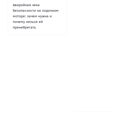
Аварийная чека
безопасности на лодочном
моторе: зачем нужна и
почему нельзя ей
пренебрегать
Лента ПВХ для
лодок 90мм
(Серая)
153
руб.
/м
191
руб.
-
20
%
Экономия
38
руб.