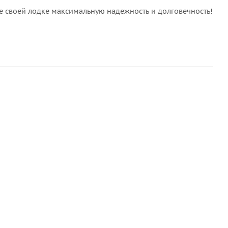
те своей лодке максимальную надежность и долговечность!
СОВЕТУЕМ
ХИТ
СКИДКА
ИНКА
СКИДКА
лей Kleyberg NEW (1л)
Desmodur RFE 750 (30мл)