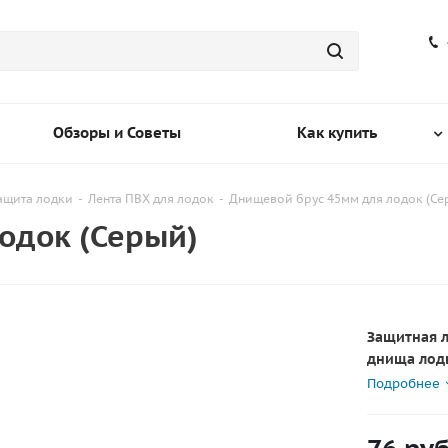
Обзоры и Советы
Как купить
ащита лодки
-
Лента ПВХ для лодок
-
Днищевой брус 45мм для лодок (Се
одок (Серый)
Защитная л
днища лодк
лодок пвх.
Подробнее
Максималь