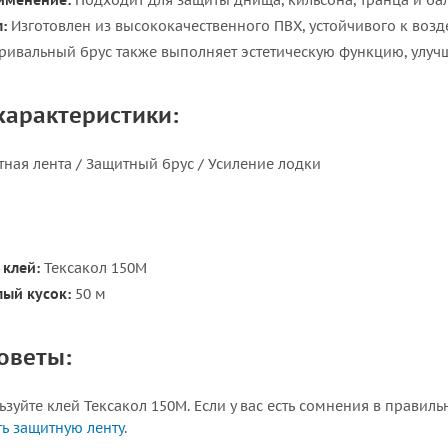
именение:
Подходит для защиты днища, кильсона, транца и ба
:
Изготовлен из высококачественного ПВХ, устойчивого к возд
ивальный брус также выполняет эстетическую функцию, улуч
характеристики:
ная лента / Защитный брус / Усиление лодки
клей:
Тексакол 150М
ый кусок:
50 м
советы:
зуйте клей Тексакол 150М. Если у вас есть сомнения в прави
ь защитную ленту
.