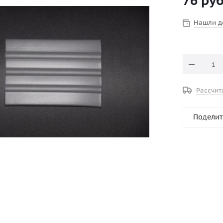
76
руб
Нашли д
Рассчит
Поделит