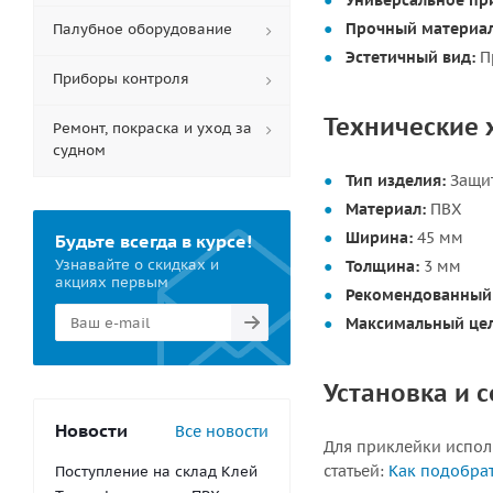
Универсальное пр
Прочный материал
Палубное оборудование
Эстетичный вид:
Пр
Приборы контроля
Технические 
Ремонт, покраска и уход за
судном
Тип изделия:
Защит
Материал:
ПВХ
Ширина:
45 мм
Будьте всегда в курсе!
Узнавайте о скидках и
Толщина:
3 мм
акциях первым
Рекомендованный 
Максимальный цел
Установка и 
Новости
Все новости
Для приклейки исполь
статьей:
Как подобрат
Поступление на склад Клей