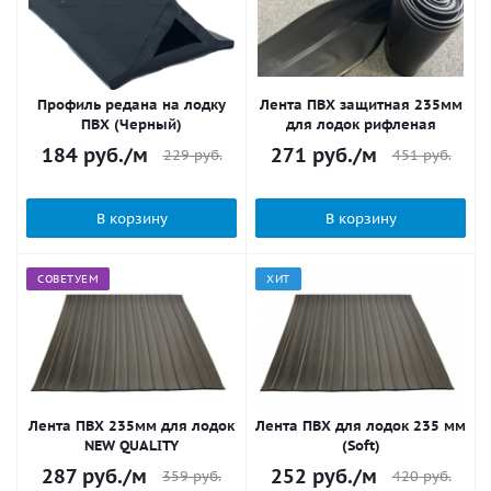
Профиль редана на лодку
Лента ПВХ защитная 235мм
ПВХ (Черный)
для лодок рифленая
184
руб.
/м
271
руб.
/м
229
руб.
451
руб.
В корзину
В корзину
СОВЕТУЕМ
ХИТ
Лента ПВХ 235мм для лодок
Лента ПВХ для лодок 235 мм
NEW QUALITY
(Soft)
287
руб.
/м
252
руб.
/м
359
руб.
420
руб.