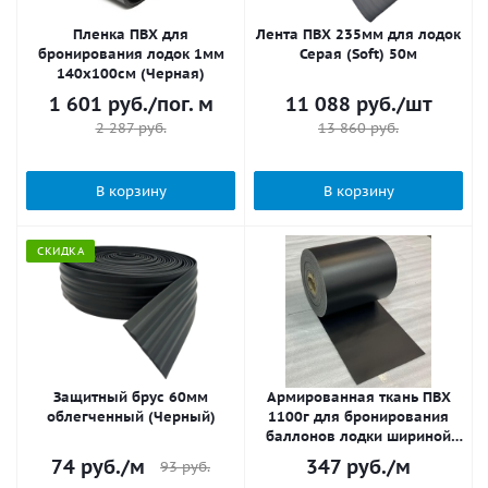
Пленка ПВХ для
Лента ПВХ 235мм для лодок
бронирования лодок 1мм
Серая (Soft) 50м
140х100см (Черная)
1 601
руб.
/пог. м
11 088
руб.
/шт
2 287
руб.
13 860
руб.
В корзину
В корзину
СКИДКА
Защитный брус 60мм
Армированная ткань ПВХ
облегченный (Черный)
1100г для бронирования
баллонов лодки шириной
25см (Черная)
74
руб.
/м
347
руб.
/м
93
руб.