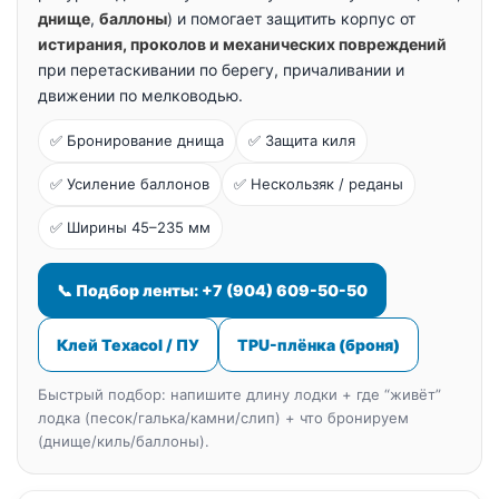
днище
,
баллоны
) и помогает защитить корпус от
истирания, проколов и механических повреждений
при перетаскивании по берегу, причаливании и
движении по мелководью.
✅ Бронирование днища
✅ Защита киля
✅ Усиление баллонов
✅ Нескользяк / реданы
✅ Ширины 45–235 мм
📞 Подбор ленты: +7 (904) 609-50-50
Клей Texacol / ПУ
TPU-плёнка (броня)
Быстрый подбор: напишите длину лодки + где “живёт”
лодка (песок/галька/камни/слип) + что бронируем
(днище/киль/баллоны).