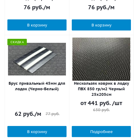
76
руб.
/м
76
руб.
/м
В корзину
В корзину
СКИДКА
Брус привальный 45мм для
Нескользяк коврик в лодку
лодок (Черно-Белый)
ПВХ 850 гр/м2 Черный
25х205см
от
441 руб.
/шт
630 руб.
62
руб.
/м
77
руб.
В корзину
Подробнее