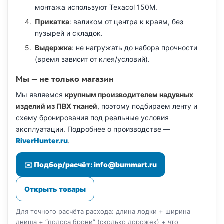
монтажа используют Texacol 150M.
Прикатка
: валиком от центра к краям, без
пузырей и складок.
Выдержка
: не нагружать до набора прочности
(время зависит от клея/условий).
Мы — не только магазин
Мы являемся
крупным производителем надувных
изделий из ПВХ тканей
, поэтому подбираем ленту и
схему бронирования под реальные условия
эксплуатации. Подробнее о производстве —
RiverHunter.ru
.
✉️ Подбор/расчёт: info@bummart.ru
Открыть товары
Для точного расчёта расхода: длина лодки + ширина
днища + “полоса брони” (сколько дорожек) + что