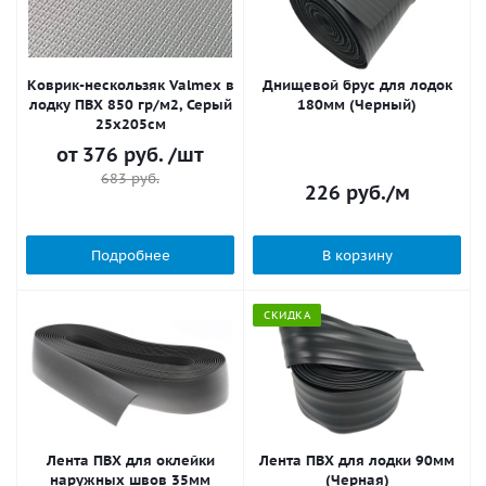
Коврик-нескользяк Valmex в
Днищевой брус для лодок
лодку ПВХ 850 гр/м2, Серый
180мм (Черный)
25х205см
от
376 руб.
/шт
683 руб.
226
руб.
/м
Подробнее
В корзину
СКИДКА
Лента ПВХ для оклейки
Лента ПВХ для лодки 90мм
наружных швов 35мм
(Черная)