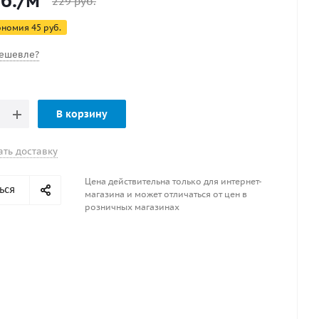
б.
/м
229
руб.
ономия
45
руб.
ешевле?
В корзину
ать доставку
Цена действительна только для интернет-
ься
магазина и может отличаться от цен в
розничных магазинах