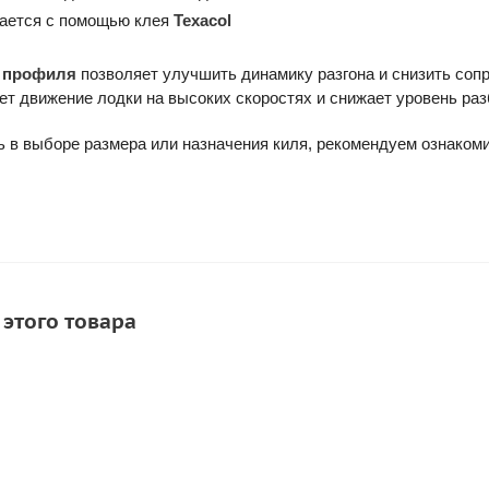
ается с помощью клея
Texacol
 профиля
позволяет улучшить динамику разгона и снизить соп
т движение лодки на высоких скоростях и снижает уровень ра
 в выборе размера или назначения киля, рекомендуем ознакоми
 этого товара
ХИТ
СОВЕТУЕМ
СКИДКА