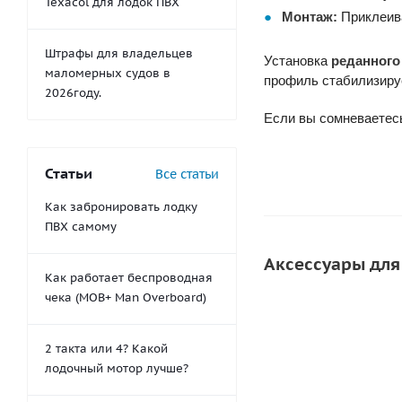
Texacol для лодок ПВХ
Монтаж:
Приклеив
Штрафы для владельцев
Установка
реданного
маломерных судов в
профиль стабилизируе
2026году.
Если вы сомневаетесь
Статьи
Все статьи
Как забронировать лодку
ПВХ самому
Аксессуары для
Как работает беспроводная
чека (MOB+ Man Overboard)
СОВЕТУЕМ
СКИДКА
2 такта или 4? Какой
лодочный мотор лучше?