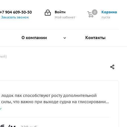
+7 904 609-50-50
Войти
Корзина
0
0
Заказать звонок
Мой кабинет
пуста
О компании
Контакты
ный)
 лодок пвх способствуют росту дополнительной
силы, что важно при выходе судна на глиссирование
ождении поворотов и, существенно снижают
зование, причем, практически на всех режимах
для приклейки используйте клей Тексакол 150М