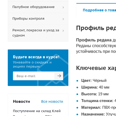
Палубное оборудование
Подробнее о тов
Приборы контроля
Профиль ред
Ремонт, покраска и уход за
судном
Профиль редана
дл
Реданы способству
устойчивость при п
Будьте всегда в курсе!
Узнавайте о скидках и
Ключевые хар
акциях первым
Цвет:
Чёрный
Ширина:
40 мм
Высота:
19 мм
Толщина стенки:
4
Новости
Все новости
Материал:
ПВХ-пр
Поступление на склад Клей
Назначение:
Улучш