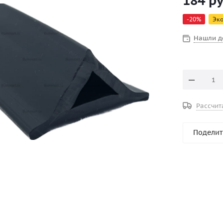
184
ру
-
20
%
Эк
Нашли д
Рассчит
Поделит