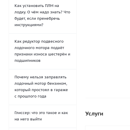
Как установить ПЛМ на
лодку. О чём надо знать? Что
будет, если пренебречь
инструкциями?
Desmodur RFE
от
172 руб.
Как редуктор подвесного
245 руб.
лодочного мотора подаёт
признаки износа шестерён и
-29.8%
Экономи
подшипников
Почему нельзя заправлять
лодочный мотор бензином,
который простоял в гараже
с прошлого года
Услуги
Глиссер: что это такое и как
на него выйти