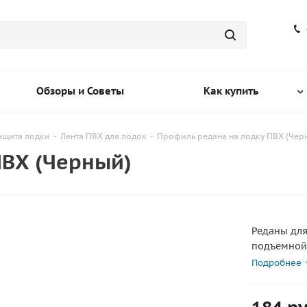
Обзоры и Советы
Как купить
ащита лодки
-
Лента ПВХ для лодок
-
Профиль редана на лодку ПВХ (Чер
ПВХ (Черный)
Реданы для
подъемной 
и при прох
Подробнее
брызгообра
движения. 