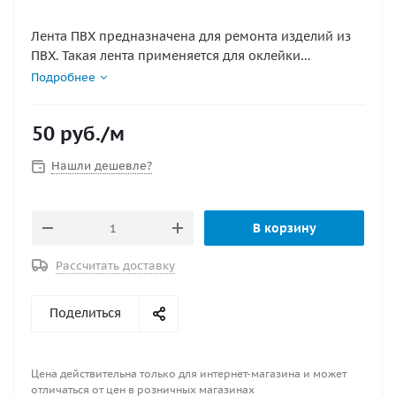
Лента ПВХ предназначена для ремонта изделий из
ПВХ. Такая лента применяется для оклейки
НАРУЖНЫХ швов баллонов пвх
Подробнее
Лента ПВХ не имеет тканевой арматуры.
Толщина по центру 1,5 мм цена указана за 1м цвет
50
руб.
/м
серый
Нашли дешевле?
В корзину
Рассчитать доставку
Поделиться
Цена действительна только для интернет-магазина и может
отличаться от цен в розничных магазинах