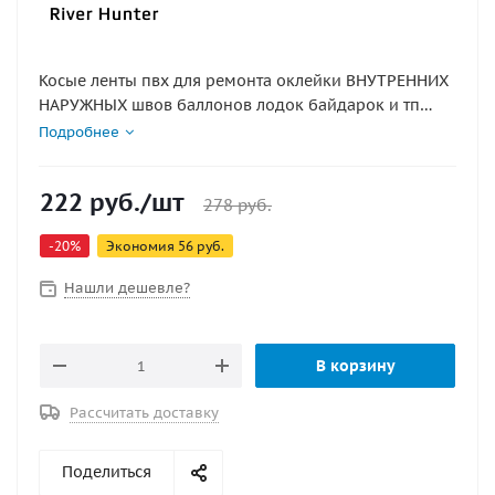
Косые ленты пвх для ремонта оклейки ВНУТРЕННИХ
НАРУЖНЫХ швов баллонов лодок байдарок и тп
Лента ПВХ имеет тканьевую арматуру.из ткани
Подробнее
MEHLER 850 черная цена указана за ленту 4х300см
если вы решили произвести ремонт шва баллона то
222
руб.
/шт
вам понадобятся не просто ленты ПВХ а косые
278
руб.
ленты нарезанные вдоль структуры ткани такие
-
20
%
Экономия
56
руб.
ленты тянутся вдоль.
Нашли дешевле?
В корзину
Рассчитать доставку
Поделиться