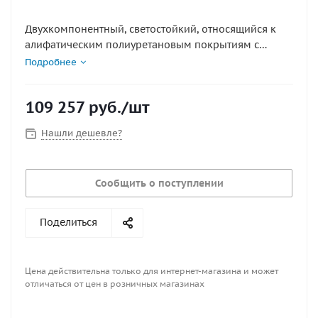
Двухкомпонентный, светостойкий, относящийся к
алифатическим полиуретановым покрытиям с
длительным постоянным блеском и сохраняющим
Подробнее
цвет, с отличной химической стойкостью. Не
используется ниже ватерлинии. Высокие
109 257
руб.
/шт
эксплуатационные качества. Не требует шлифования
и полирования.
Нашли дешевле?
Вид поверхности : высокий глянец
Емкость, л : 3.79л
Сообщить о поступлении
Конвертер / Отвердитель : OG3010
Разбавитель : OT0001,OT0002,OT0003,OT0005
Соотношение смешивания : 1:1 по объему (согласно
Поделиться
комплекту)
Тип : основа
Цвет : Oyster White
Цена действительна только для интернет-магазина и может
отличаться от цен в розничных магазинах