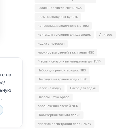
калильное число свечи NGK
киль на лодку пвх купить
консервация лодочного мотора
лента для усиления днища лодок
Ликтрос
лодка с мотором
маркировка свечей зажигания NGK
Масла и смазочные материалы для ПЛМ
Набор для ремонта лодок ПВХ
те на
Накладка на транец лодки ПВХ
ре/
налог на лодку
Насос для лодки
льную
Насосы Bravo Браво
.
обозначения свечей NGK
Полимерная защита лодки
правила регистрации лодок 2025