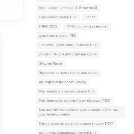
Бронирование лодки ТПУ пленкой
Буксировка лодки ПВХ
Весла
ГИМС 2025
ГИМС постановка на учет
давление в лодки ПВХ
Для чего нужен киль на лодке ПВХ?
документы для регистрации судна
Жидкая Латка
Звуковые сигналы горны для лодок
как зарегистрировать лодку
Как подобрать весла к лодке ПВХ
Как приклеить якорный рым на лодку ПВХ?
Как рассчитать сколько нужно защитной ленты
для бронирования
Как установить сливной клапан в лодку ПВХ?
как читать маркировку свечей NGK