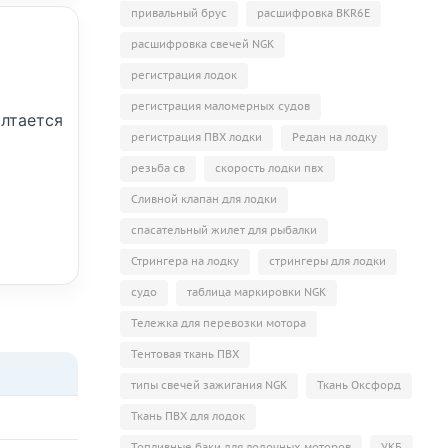
привальный брус
расшифровка BKR6E
расшифровка свечей NGK
регистрация лодок
регистрация маломерных судов
олтается
регистрация ПВХ лодки
Редан на лодку
резьба св
скорость лодки пвх
Сливной клапан для лодки
спасательный жилет для рыбалки
Стрингера на лодку
стрингеры для лодки
судо
таблица маркировки NGK
Тележка для перевозки мотора
Тентовая ткань ПВХ
типы свечей зажигания NGK
Ткань Оксфорд
Ткань ПВХ для лодок
Топливные баки для лодочных моторов
УКБ