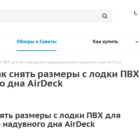
Обзоры и Советы
Как купить
и ПВХ для производства индивидуального надувного дна AirDeck
к снять размеры с лодки ПВХ
о дна AirDeck
ять размеры с лодки ПВХ для
 надувного дна AirDeck