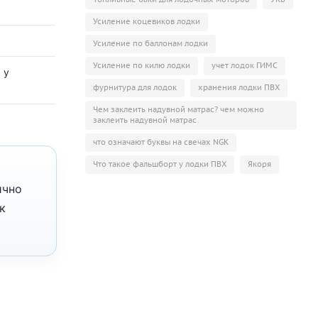
Усиление коцевиков лодки
Усиление по баллонам лодки
Усиление по килю лодки
учет лодок ГИМС
 у
фурнитура для лодок
хранения лодки ПВХ
Чем заклеить надувной матрас? чем можно
заклеить надувной матрас
что означают буквы на свечах NGK
Что такое фальшборт у лодки ПВХ
Якоря
ично
к