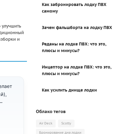
Как забронировать лодку ПВХ
самому
о улучшить
Зачем фальшборта на лодку ПВХ
радиционный
азборки и
Реданы на лодке ПВХ: что это,
плюсы и минусы?
Инцептор на лодке ПВХ: что это,
плюсы и минусы?
елает
Как усилить днище лодки
й),
—
Облако тегов
Air Deck
Scotty
Бронирование дна лодки