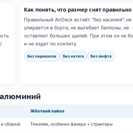
Как понять, что размер снят правильно
Правильный AirDeck встаёт “без насилия”: не
упирается в борта, не выгибает баллоны, не
асть
оставляет больших щелей. При этом он не б
/
и не ездит по кокпиту.
Без перекосов
Без натяга
Без люфта
а/алюминий
Жёсткий пайол
 и сборки)
Тяжелее, особенно фанера + стрингеры