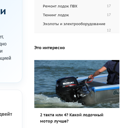
Ремонт лодок ПВХ
17
 и
Тюнинг лодок
17
Эхолоты и электрооборудование
12
т,
дно
Это интересно
ми
ацией
двейт
2 такта или 4? Какой лодочный
мотор лучше?