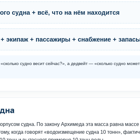
го судна + всё, что на нём находится
а + экипаж + пассажиры + снабжение + запас
«сколько судно весит сейчас?», а дедвейт — «сколько судно может
удна
рпусом судна. По закону Архимеда эта масса равна массе
этому, когда говорят «водоизмещение судна 10 тонн», факти
 10 тонн и вытесняет примерно 10 тонн воды.