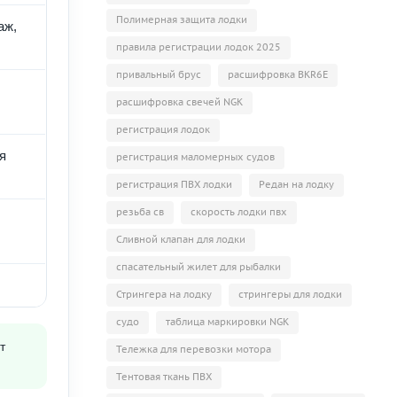
Полимерная защита лодки
аж,
правила регистрации лодок 2025
привальный брус
расшифровка BKR6E
расшифровка свечей NGK
регистрация лодок
я
регистрация маломерных судов
регистрация ПВХ лодки
Редан на лодку
резьба св
скорость лодки пвх
Сливной клапан для лодки
спасательный жилет для рыбалки
Стрингера на лодку
стрингеры для лодки
судо
таблица маркировки NGK
т
Тележка для перевозки мотора
Тентовая ткань ПВХ