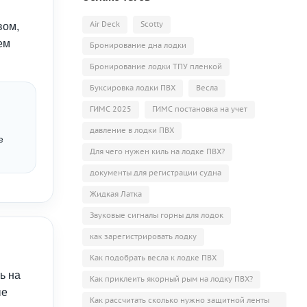
Air Deck
Scotty
вом,
ем
Бронирование дна лодки
Бронирование лодки ТПУ пленкой
Буксировка лодки ПВХ
Весла
ГИМС 2025
ГИМС постановка на учет
давление в лодки ПВХ
е
Для чего нужен киль на лодке ПВХ?
документы для регистрации судна
Жидкая Латка
Звуковые сигналы горны для лодок
как зарегистрировать лодку
Как подобрать весла к лодке ПВХ
ь на
Как приклеить якорный рым на лодку ПВХ?
ые
Как рассчитать сколько нужно защитной ленты