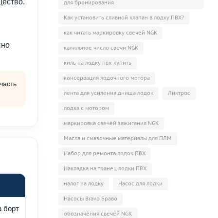
щество.
для бронирования
Как установить сливной клапан в лодку ПВХ?
как читать маркировку свечей NGK
сно
калильное число свечи NGK
киль на лодку пвх купить
консервация лодочного мотора
часть
лента для усиления днища лодок
Ликтрос
лодка с мотором
маркировка свечей зажигания NGK
Масла и смазочные материалы для ПЛМ
Набор для ремонта лодок ПВХ
Накладка на транец лодки ПВХ
налог на лодку
Насос для лодки
Насосы Bravo Браво
а борт
обозначения свечей NGK