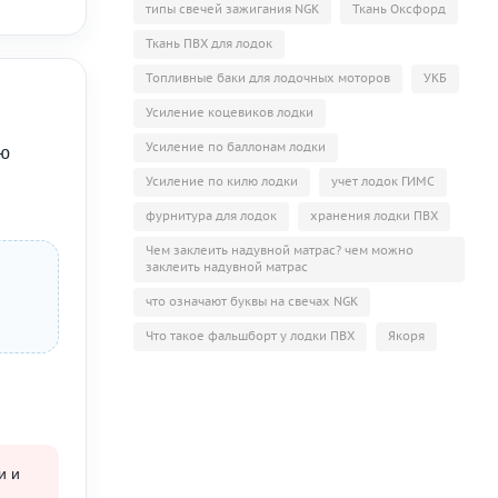
типы свечей зажигания NGK
Ткань Оксфорд
Ткань ПВХ для лодок
Топливные баки для лодочных моторов
УКБ
Усиление коцевиков лодки
Усиление по баллонам лодки
ую
Усиление по килю лодки
учет лодок ГИМС
фурнитура для лодок
хранения лодки ПВХ
Чем заклеить надувной матрас? чем можно
заклеить надувной матрас
что означают буквы на свечах NGK
Что такое фальшборт у лодки ПВХ
Якоря
и и