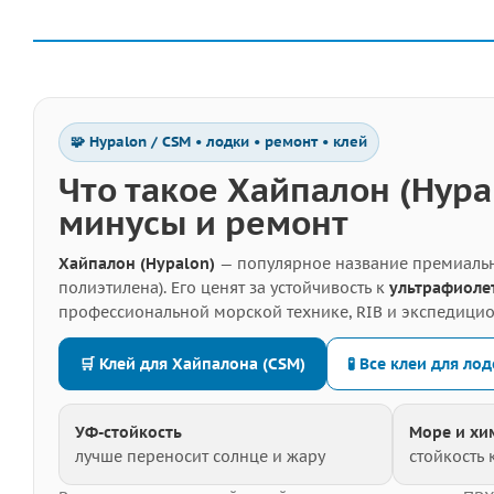
🧩 Hypalon / CSM • лодки • ремонт • клей
Что такое Хайпалон (Hypa
минусы и ремонт
Хайпалон (Hypalon)
— популярное название премиальн
полиэтилена). Его ценят за устойчивость к
ультрафиоле
профессиональной морской технике, RIB и экспедици
🛒 Клей для Хайпалона (CSM)
🧪 Все клеи для ло
УФ-стойкость
Море и хи
лучше переносит солнце и жару
стойкость 