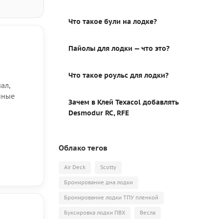
Что такое були на лодке?
Пайолы для лодки — что это?
Что такое роульс для лодки?
ал,
нные
Зачем в Клей Texacol добавлять
Desmodur RC, RFE
Облако тегов
Air Deck
Scotty
Бронирование дна лодки
Бронирование лодки ТПУ пленкой
Буксировка лодки ПВХ
Весла