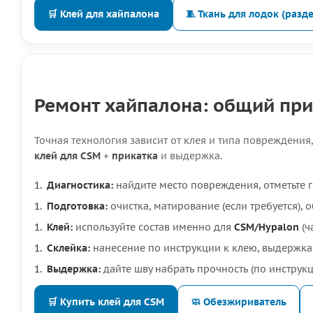
🛒 Клей для хайпалона
🧵 Ткань для лодок (разде
Ремонт хайпалона: общий при
Точная технология зависит от клея и типа повреждения
клей для CSM
+
прикатка
и выдержка.
Диагностика:
найдите место повреждения, отметьте 
Подготовка:
очистка, матирование (если требуется), 
Клей:
используйте состав именно для
CSM/Hypalon
(ч
Склейка:
нанесение по инструкции к клею, выдержка,
Выдержка:
дайте шву набрать прочность (по инструкц
🛒 Купить клей для CSM
🧼 Обезжириватель