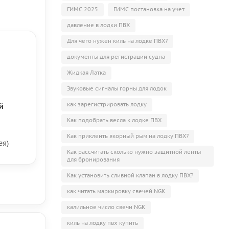
ГИМС 2025
ГИМС постановка на учет
давление в лодки ПВХ
Для чего нужен киль на лодке ПВХ?
документы для регистрации судна
Жидкая Латка
Звуковые сигналы горны для лодок
как зарегистрировать лодку
й
Как подобрать весла к лодке ПВХ
Как приклеить якорный рым на лодку ПВХ?
ея)
Как рассчитать сколько нужно защитной ленты
для бронирования
Как установить сливной клапан в лодку ПВХ?
как читать маркировку свечей NGK
калильное число свечи NGK
киль на лодку пвх купить