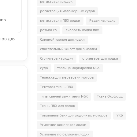
регистрация лодок
регистрация маломерных судов
иев
регистрация ПВХ лодки
Редан на лодку
резьба св
скорость лодки пвх
лов для
Сливной клапан для лодки
спасательный жилет для рыбалки
Стрингера на лодку
стрингеры для лодки
судо
таблица маркировки NGK
Тележка для перевозки мотора
Тентовая ткань ПВХ
типы свечей зажигания NGK
Ткань Оксфорд
Ткань ПВХ для лодок
Топливные баки для лодочных моторов
УКБ
Усиление коцевиков лодки
Усиление по баллонам лодки