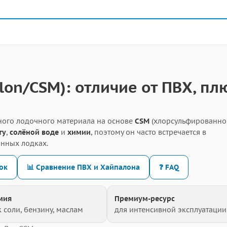
lon/CSM): отличие от ПВХ, пл
ого лодочного материала на основе
CSM
(хлорсульфированно
ту
,
солёной воде
и
химии
, поэтому он часто встречается в
онных лодках.
док
📊 Сравнение ПВХ и Хайпалона
❓ FAQ
мия
Премиум-ресурс
к соли, бензину, маслам
для интенсивной эксплуатации