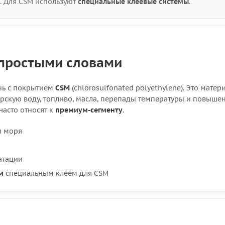
Х. Для CSM используют
специальные клеевые системы
.
о простыми словами
нь с покрытием
CSM
(chlorosulfonated polyethylene). Это матери
орскую воду, топливо, масла, перепады температуры и повыше
часто относят к
премиум-сегменту
.
и моря
атации
м
специальным клеем для CSM