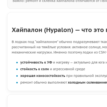
Важно: ремонт и склейка хайпалона отличаются от ПВ
Хайпалон (Hypalon) — что эт
В лодках под “хайпалоном” обычно подразумевают тка
рассчитанный на тяжёлые условия: активное солнце, м
механические нагрузки. Именно поэтому лодки из CSM 
устойчивость к УФ
и нагреву — актуально для юга 
стойкость к соли
и агрессивной среде
хорошая износостойкость
при правильной эксплу
ремонт обычно выполняют
холодным склеивание