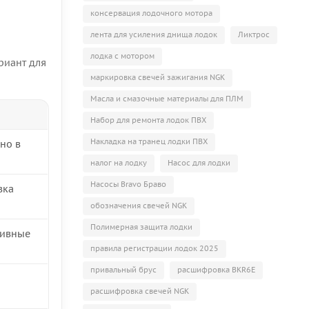
консервация лодочного мотора
лента для усиления днища лодок
Ликтрос
лодка с мотором
риант для
маркировка свечей зажигания NGK
Масла и смазочные материалы для ПЛМ
Набор для ремонта лодок ПВХ
Накладка на транец лодки ПВХ
 но в
налог на лодку
Насос для лодки
Насосы Bravo Браво
вка
обозначения свечей NGK
Полимерная защита лодки
сивные
правила регистрации лодок 2025
привальный брус
расшифровка BKR6E
расшифровка свечей NGK