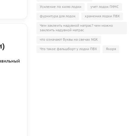
Усиление по килю лодки
учет лодок ГИМС
фурнитура для лодок
хранения лодки ПВХ
Чем заклеить надувной матрас? чем можно
заклеить надувной матрас
что означают буквы на свечах NGK
и)
Что такое фальшборт у лодки ПВХ
Якоря
авильный