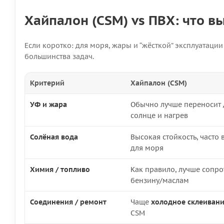
Хайпалон (CSM) vs ПВХ: что в
Если коротко: для моря, жары и “жёсткой” эксплуатаци
большинства задач.
Критерий
Хайпалон (CSM)
УФ и жара
Обычно лучше переносит 
солнце и нагрев
Солёная вода
Высокая стойкость, часто
для моря
Химия / топливо
Как правило, лучше сопро
бензину/маслам
Соединения / ремонт
Чаще
холодное склеиван
CSM