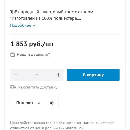
Трёх прядный швартовый трос с огоном.
*Изготовлен из 100% полиэстера.
*Устойчив к УФ-лучам.
Подробнее
*Обеспечивает надежную швартовку маломерных
судов
1 853
руб.
/шт
*Устойчив к рывкам.
Нашли дешевле?
Характеристики
Бухта, м 45
Диаметр, мм 12
В корзину
Материал полиэстеровая нить
Плетение 3x прядное плетение
Рассчитать доставку
Тип швартовый
Цвет белый
Поделиться
Цена действительна только для интернет-магазина и может
отличаться от цен в розничных магазинах