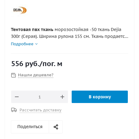
Тентовая пвх ткань
морозостойкая -50 ткань Dejia
300г (Серая). Ширина рулона 155 см. Ткань продается
от 1 м, кратно ширине рулона. Вес 1 кв.м=300г.
Подробнее
ТКАНЬ ТЕНТОВАЯ, не лодочная!
556
руб.
/пог. м
Нашли дешевле?
В корзину
Рассчитать доставку
Поделиться