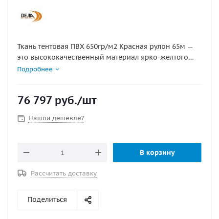
Ткань тентовая ПВХ 650гр/м2 Красная рулон 65м —
это высококачественный материал ярко-желтого
цвета, предназначенный для создания тентов,
Подробнее
укрывных конструкций, шатров и навесов. Благодаря
высокой плотности и прочности, ткань обладает
76 797
руб.
/шт
отличными водонепроницаемыми и
износостойкими свойствами, что делает её
Нашли дешевле?
идеальной для использования в самых различных
климатических условиях.
В корзину
Рассчитать доставку
Поделиться