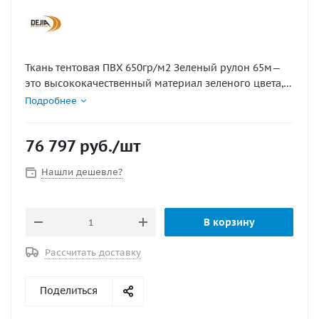
Ткань тентовая ПВХ 650гр/м2 Зеленый рулон 65м—
это высококачественный материал зеленого цвета,
предназначенный для создания тентов, укрывных
Подробнее
конструкций, шатров и навесов. Благодаря высокой
плотности и прочности, ткань обладает отличными
76 797
руб.
/шт
водонепроницаемыми и износостойкими
свойствами, что делает её идеальной для
Нашли дешевле?
использования в самых различных климатических
условиях.
В корзину
Рассчитать доставку
Поделиться