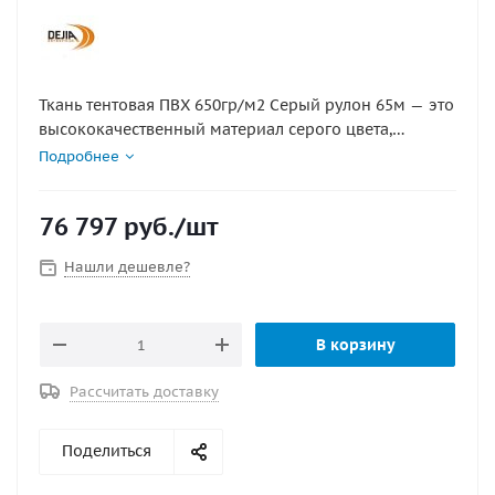
Ткань тентовая ПВХ 650гр/м2 Серый рулон 65м — это
высококачественный материал серого цвета,
предназначенный для создания тентов, укрывных
Подробнее
конструкций, шатров и навесов. Благодаря высокой
плотности и прочности, ткань обладает отличными
76 797
руб.
/шт
водонепроницаемыми и износостойкими
свойствами, что делает её идеальной для
Нашли дешевле?
использования в самых различных климатических
условиях.
В корзину
Рассчитать доставку
Поделиться