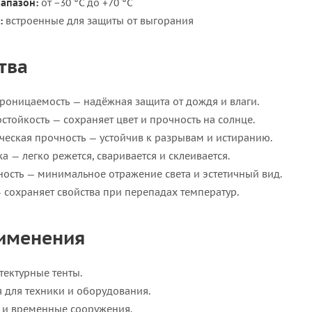
апазон:
от −30 °C до +70 °C
:
встроенные для защиты от выгорания
тва
роницаемость — надёжная защита от дождя и влаги.
стойкость — сохраняет цвет и прочность на солнце.
еская прочность — устойчив к разрывам и истиранию.
а — легко режется, сваривается и склеивается.
ость — минимальное отражение света и эстетичный вид.
 сохраняет свойства при перепадах температур.
именения
тектурные тенты.
я для техники и оборудования.
и и временные сооружения.