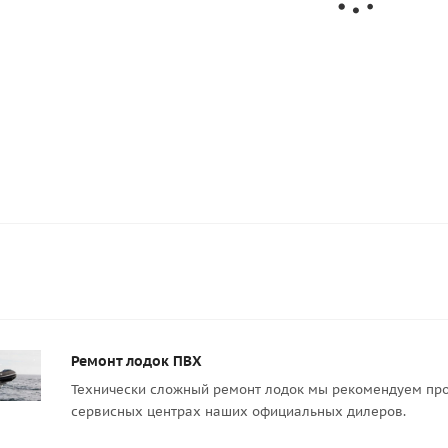
л DEJIA 470
Тентовый материал DEJIA 470
Тентовый
еный)
гр/м2 (Черный)
гр
ог. м
556
руб.
/пог. м
55
Ремонт лодок ПВХ
Технически сложный ремонт лодок мы рекомендуем про
сервисных центрах наших официальных дилеров.