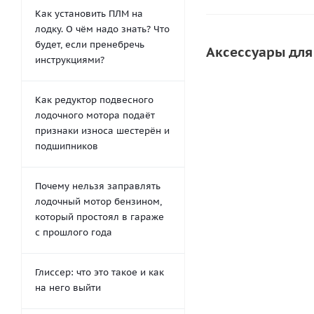
Как установить ПЛМ на
лодку. О чём надо знать? Что
будет, если пренебречь
Аксессуары для
инструкциями?
Как редуктор подвесного
лодочного мотора подаёт
признаки износа шестерён и
подшипников
Почему нельзя заправлять
лодочный мотор бензином,
который простоял в гараже
Клей для ПВХ лод
с прошлого года
1520 (
Глиссер: что это такое и как
на него выйти