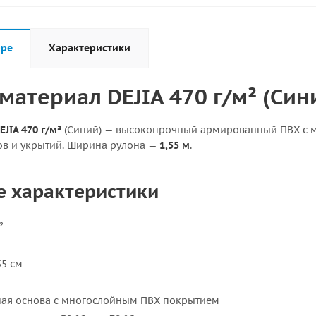
аре
Характеристики
материал DEJIA 470 г/м² (Син
JIA 470 г/м²
(Синий) — высокопрочный армированный ПВХ с м
лов и укрытий. Ширина рулона —
1,55 м
.
е характеристики
²
5 см
ая основа с многослойным ПВХ покрытием