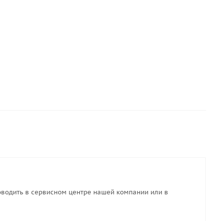
 материал DEJIA 470
Тентовый материал DEJIA
/м2 (Красный)
470 гр/м2 (Серый)
6
руб.
/пог. м
556
руб.
/пог. м
водить в сервисном центре нашей компании или в