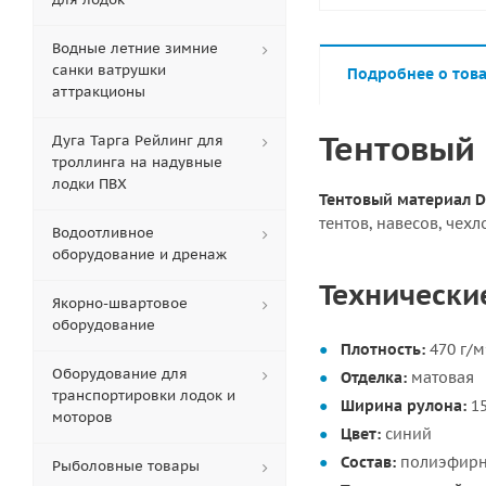
Водные летние зимние
санки ватрушки
Подробнее о тов
аттракционы
Тентовый 
Дуга Тарга Рейлинг для
троллинга на надувные
лодки ПВХ
Тентовый материал DE
тентов, навесов, чех
Водоотливное
оборудование и дренаж
Технически
Якорно-швартовое
оборудование
Плотность:
470 г/м
Оборудование для
Отделка:
матовая
транспортировки лодок и
Ширина рулона:
15
моторов
Цвет:
синий
Состав:
полиэфирн
Рыболовные товары