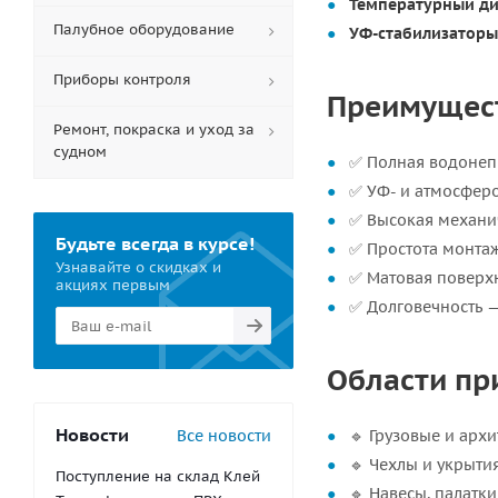
Температурный ди
Палубное оборудование
УФ-стабилизаторы
Приборы контроля
Преимущес
Ремонт, покраска и уход за
судном
✅ Полная водонеп
✅ УФ- и атмосферо
✅ Высокая механич
Будьте всегда в курсе!
✅ Простота монтаж
Узнавайте о скидках и
✅ Матовая поверхн
акциях первым
✅ Долговечность —
Области пр
Новости
Все новости
🔹 Грузовые и архи
🔹 Чехлы и укрыти
Поступление на склад Клей
🔹 Навесы, палатк