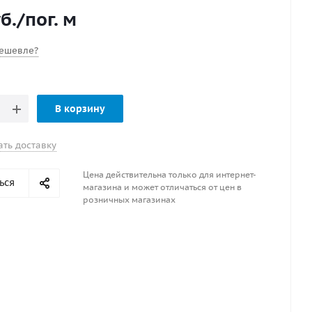
б.
/пог. м
ешевле?
В корзину
ать доставку
Цена действительна только для интернет-
ься
магазина и может отличаться от цен в
розничных магазинах