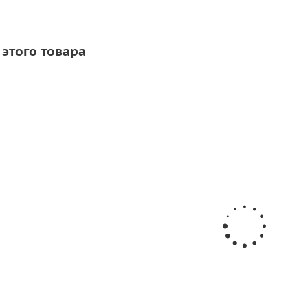
 этого товара
СОВЕТУЕМ
СКИДКА
ок Bostik Vinycol
Клей для лодок ПВХ Texacol МN
500мл)
150 (500мл)
1 034
руб.
/шт
1 292
руб.