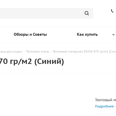
Обзоры и Советы
Как купить
кань для лодок
-
Тентовая ткань
-
Тентовый материал DEJIA 470 гр/м2 (Син
70 гр/м2 (Синий)
Тентовый м
Подробнее