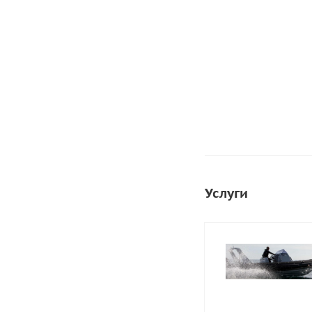
Тентовый материа
гр/м2 (Зел
556
руб.
/п
Услуги