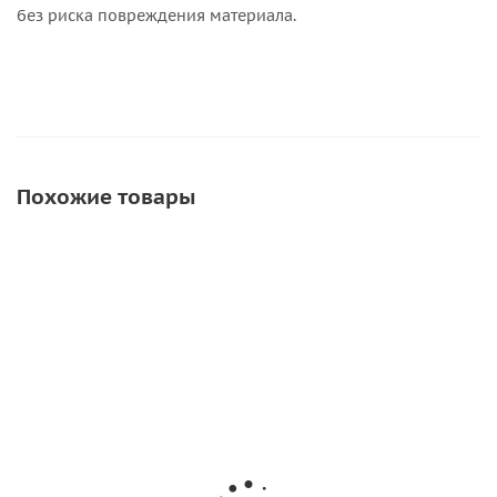
без риска повреждения материала.
Похожие товары
Ручка для
Маленькие
Роликовый
Ру
разметки на
жесткие щетки
ручной
инст