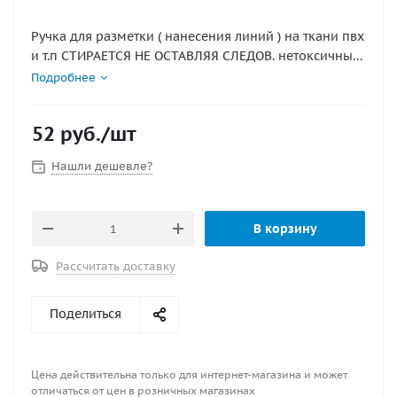
Ручка для разметки ( нанесения линий ) на ткани пвх
и т.п СТИРАЕТСЯ НЕ ОСТАВЛЯЯ СЛЕДОВ. нетоксичные
чернила, обеспечивающие чёткую, контрастную
Подробнее
линию.
Линия наносится легко. Смывается не оставляет
52
руб.
/шт
следа.
Ширина линии 1 мм.
Нашли дешевле?
цвет синий
В корзину
Рассчитать доставку
Поделиться
Цена действительна только для интернет-магазина и может
отличаться от цен в розничных магазинах