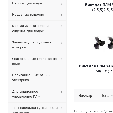
Насосы для лодок
Винт для ПЛМ
(2.5,5)2.5, 5
Надувные изделия
Кресла для катеров и
сиденья для лодок
Запчасти для лодочных
моторов
Спасательные средства на
воде
Винт для ПЛМ Yam
60(~91) л
Навигационные огни и
электрика
Дистанционное
Фильтр:
Цена
управление ПЛМ
Тент накладки сумки чехлы
По популярности (убы
для лодок