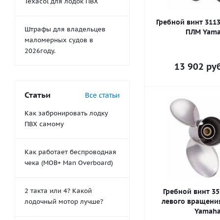
Texacol для лодок ПВХ
Гребной винт 3113
Штрафы для владельцев
ПЛМ Yam
маломерных судов в
2026году.
13 902
руб
Статьи
Все статьи
Как забронировать лодку
ПВХ самому
Как работает беспроводная
чека (MOB+ Man Overboard)
2 такта или 4? Какой
Гребной винт 35
левого вращени
лодочный мотор лучше?
Yamah