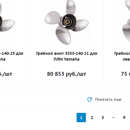
-140-25 для
Гребной винт 3553-140-21 для
Гребной
aha
ПЛМ Yamaha
лев
.
/шт
80 853
руб.
/шт
75 
Показать еще
1
2
3
9