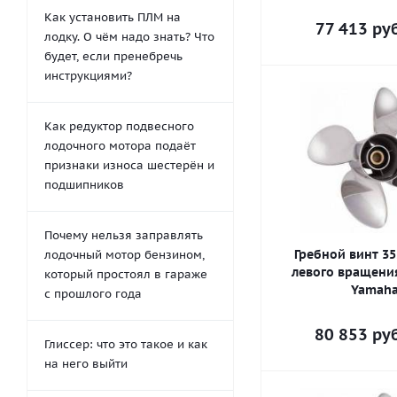
Как установить ПЛМ на
77 413
руб
лодку. О чём надо знать? Что
будет, если пренебречь
инструкциями?
Как редуктор подвесного
лодочного мотора подаёт
признаки износа шестерён и
подшипников
Почему нельзя заправлять
Гребной винт 35
лодочный мотор бензином,
левого вращени
который простоял в гараже
Yamah
с прошлого года
80 853
руб
Глиссер: что это такое и как
на него выйти