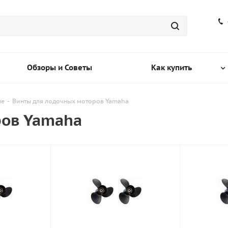
Обзоры и Советы
Как купить
ые
-
Винты для лодочных моторов Yamaha
ров Yamaha