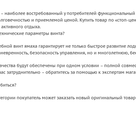
 – наиболее востребованный у потребителей функциональный 
олговечностью и приемлемой ценой. Купить товар по «стоп-це
 активного отдыха.
технические параметры винта?
бной винт ямаха гарантирует не только быстрое развитие лод
аневренность, безопасность управления, но и многолетнюю, б
ачества будут обеспечены при одном условии – полной совмес
 вас затруднительно – обратитесь за помощью к экспертам мага
ибиться?
тегории покупатель может заказать новый оригинальный товар