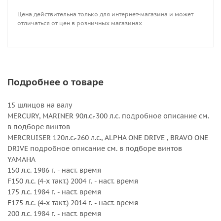
225 л.с. 1986 г. - наст. время
Цена действительна только для интернет-магазина и может
F225 л.с. (4-х такт.) 2002 г. - наст. время
отличаться от цен в розничных магазинах
VF225 V-MAX SHO 2010 г. - наст. время
250 л.с. 1990 г. - наст. время
250 л.с. (Vmax) 2001 г. - наст. время
F250 л.с. (4-х такт.) 2002 г. - наст. время
300 л.с. (4-х такт. V6 Engine) 2003 - 2007 гг.
Подробнее о товаре
F300 Offshore (4-х такт. V6 Engine) 2010 г. - наст. время
300 л.с. 2004 г. - наст. время
15 шлицов на валу
F300 л.с. (4-х такт.) 2003 г. - наст. время
MERCURY, MARINER 90л.с.-300 л.с. подробное описание см.
Sterndrive 3.0 л. - 7.47 л
в подборе винтов
HONDA 115 л.с.-250 л.с.
MERCRUISER 120л.с.-260 л.с., ALPHA ONE DRIVE , BRAVO ONE
DRIVE подробное описание см. в подборе винтов
Внешний диаметр, дюйм : 14 1/2
YAMAHA
Вращение : Правое
150 л.с. 1986 г. - наст. время
Количество лопастей : 4
F150 л.с. (4-х такт.) 2004 г. - наст. время
Серийный номер : 3553-145-15MF
175 л.с. 1984 г. - наст. время
Серия : Titan HR4
F175 л.с. (4-х такт.) 2014 г. - наст. время
Шаг, дюйм : 15
200 л.с. 1984 г. - наст. время