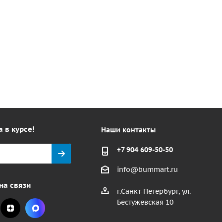
а в курсе!
Наши контакты
+7 904 609-50-50
info@bummart.ru
на связи
г.Санкт-Петербург, ул.
Бестужевская 10