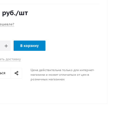
кт.) 1986 - 2009 гг.
) 2001 г. - наст. время
1
руб.
/шт
т.) 2008 г. - наст. время
аметр, дюйм : 8.5
ешевле?
 Правое
лопастей : 3
омер : 3011-085-07
В корзину
ta 3
 7
ать доставку
Цена действительна только для интернет-
ься
магазина и может отличаться от цен в
розничных магазинах