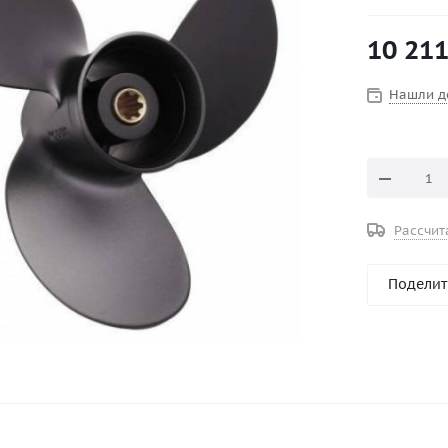
8 л.с. (2х та
F8 (4х такт.
10 21
F9.9 (4х так
Внешний ди
Нашли д
Вращение :
Количество 
Серийный н
Серия : Ami
Шаг, дюйм :
Рассчит
Поделит