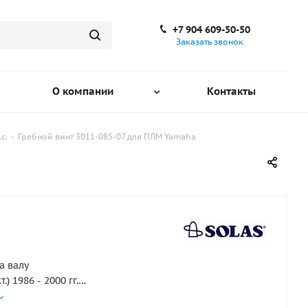
+7 904 609-50-50
Заказать звонок
О компании
Контакты
с.
-
Гребной винт 3011-085-07 для ПЛМ Yamaha
а валу
кт.) 1986 - 2000 гг.
 2001 - 2010 гг.