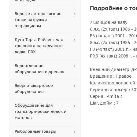
Подробнее о то
Водные летние зимние
санки ватрушки
7 шлицов на валу
аттракционы
6 л.с. (2х такт.) 1986 - 2
F6 (4х такт.) 2001 - 2010
Дуга Тарга Рейлинг для
8 л.с. (2х такт.) 1986 - 2
троллинга на надувные
F8 (4х такт.) 2001 г. - 
лодки ПВХ
F9.9 (4х такт.) 2008 г. 
Водоотливное
Внешний диаметр, дю
оборудование и дренаж
Вращение : Правое
Количество лопастей :
Якорно-швартовое
Серийный номер : 30
оборудование
Серия : Amita 3
Шаг, дюйм : 7
Оборудование для
транспортировки лодок и
моторов
Рыболовные товары