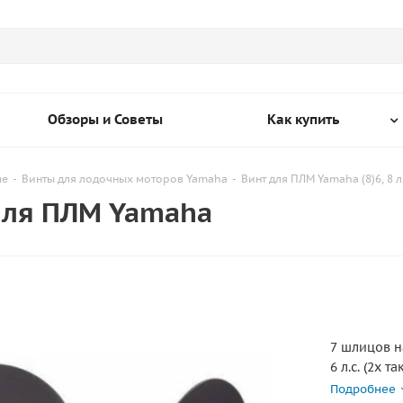
Обзоры и Советы
Как купить
ые
-
Винты для лодочных моторов Yamaha
-
Винт для ПЛМ Yamaha (8)6, 8 л.
 для ПЛМ Yamaha
7 шлицов н
6 л.с. (2х та
F6 (4х такт.)
Подробнее