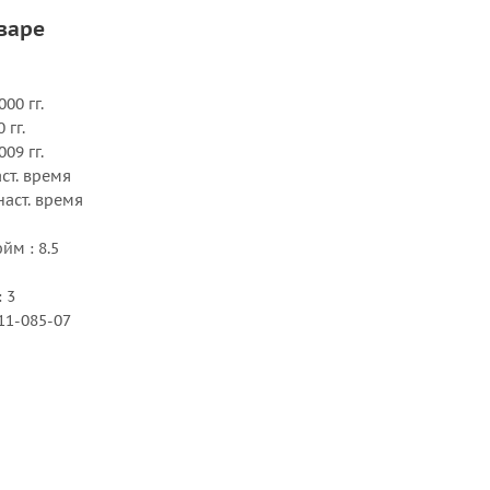
варе
000 гг.
 гг.
009 гг.
наст. время
- наст. время
йм : 8.5
 3
11-085-07