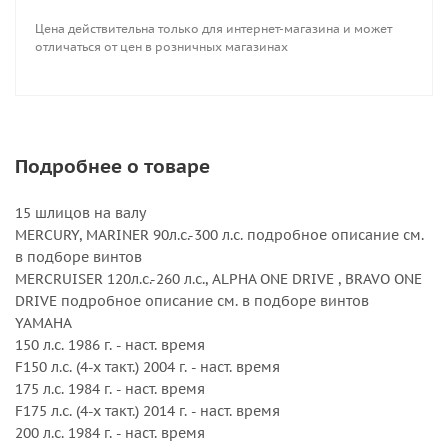
225 л.с. 1986 г. - наст. время
Цена действительна только для интернет-магазина и может
F225 л.с. (4-х такт.) 2002 г. - наст. время
отличаться от цен в розничных магазинах
VF225 V-MAX SHO 2010 г. - наст. время
250 л.с. 1990 г. - наст. время
250 л.с. (Vmax) 2001 г. - наст. время
F250 л.с. (4-х такт.) 2002 г. - наст. время
300 л.с. (4-х такт. V6 Engine) 2003 - 2007 гг.
Подробнее о товаре
F300 Offshore (4-х такт. V6 Engine) 2010 г. - наст. время
300 л.с. 2004 г. - наст. время
15 шлицов на валу
F300 л.с. (4-х такт.) 2003 г. - наст. время
MERCURY, MARINER 90л.с.-300 л.с. подробное описание см.
Sterndrive 3.0 л. - 7.47 л
в подборе винтов
HONDA 115 л.с.-250 л.с.
MERCRUISER 120л.с.-260 л.с., ALPHA ONE DRIVE , BRAVO ONE
DRIVE подробное описание см. в подборе винтов
Внешний диаметр, дюйм : 14 1/8
YAMAHA
Вращение : Правое
150 л.с. 1986 г. - наст. время
Количество лопастей : 4
F150 л.с. (4-х такт.) 2004 г. - наст. время
Серийный номер : 3553-141-19MF
175 л.с. 1984 г. - наст. время
Серия : Titan HR4
F175 л.с. (4-х такт.) 2014 г. - наст. время
Шаг, дюйм : 19
200 л.с. 1984 г. - наст. время