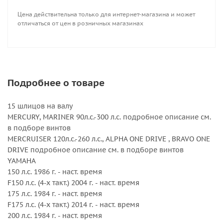
225 л.с. 1986 г. - наст. время
Цена действительна только для интернет-магазина и может
F225 л.с. (4-х такт.) 2002 г. - наст. время
отличаться от цен в розничных магазинах
VF225 V-MAX SHO 2010 г. - наст. время
250 л.с. 1990 г. - наст. время
250 л.с. (Vmax) 2001 г. - наст. время
F250 л.с. (4-х такт.) 2002 г. - наст. время
300 л.с. (4-х такт. V6 Engine) 2003 - 2007 гг.
Подробнее о товаре
F300 Offshore (4-х такт. V6 Engine) 2010 г. - наст. время
300 л.с. 2004 г. - наст. время
15 шлицов на валу
F300 л.с. (4-х такт.) 2003 г. - наст. время
MERCURY, MARINER 90л.с.-300 л.с. подробное описание см.
Sterndrive 3.0 л. - 7.47 л
в подборе винтов
HONDA 115 л.с.-250 л.с.
MERCRUISER 120л.с.-260 л.с., ALPHA ONE DRIVE , BRAVO ONE
DRIVE подробное описание см. в подборе винтов
Внешний диаметр, дюйм : 14 1/4
YAMAHA
Вращение : Правое
150 л.с. 1986 г. - наст. время
Количество лопастей : 3
F150 л.с. (4-х такт.) 2004 г. - наст. время
Серийный номер : 3551-143-22MF
175 л.с. 1984 г. - наст. время
Серия : Titan HR3
F175 л.с. (4-х такт.) 2014 г. - наст. время
Шаг, дюйм : 22
200 л.с. 1984 г. - наст. время