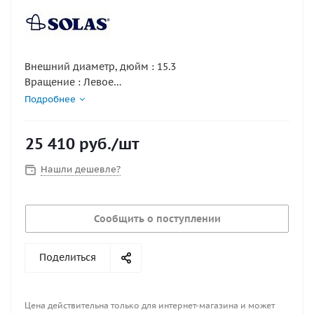
Внешний диаметр, дюйм : 15.3
Вращение : Левое
Количество лопастей : 3
Подробнее
Серийный номер : 3512-153-19MF
Серия : Amita 3
25 410
руб.
/шт
Шаг, дюйм : 19
Нашли дешевле?
Сообщить о поступлении
Поделиться
Цена действительна только для интернет-магазина и может