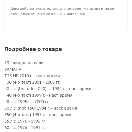
DT 40 1983 - 1998 гг.
Цена действительна только для интернет-магазина и может
DF 40 (4-х такт.) 1999 - 2000 гг.
отличаться от цен в розничных магазинах
DF 40A с 2010 г.
DT 50, 50M 1983 - 1984 гг.
DF 50 (4-х такт.) с 1999 г.
DF 50A (4-х такт.) с 2010 г.
DT 55 1985 - 1997 гг.
Подробнее о товаре
DT 60 1983 - 1984 гг.
DF 60A (4-х такт.) с 2010 г.
13 шлицов на валу
DT 65 1985 - 1997 гг.
YAMAHA
T25 HP 2010 г. - наст. время
TOHATSU
F30 (4-х такт) 2001 - 2005 гг.
35 л.с. (только 35B) до 1984 г.
40 л.с. (Includes C40) .... 1984 г. - наст. время
40 л.с. 1984 г. - наст. время
F40 (4-х такт) 1999 г. - наст. время
50 л.с. (кроме 50C) 1992 г. - наст. время
48 л.с. 1995 г. - 2000 гг.
50 л.с. (not T50) 1984 г. - наст. время
HONDA
F50 (4-х такт) 1995 г. - наст. время
BF 35 л.с. 1991 - 1994 гг.
55 л.с. 1976 - 1995 гг.
BF 40 л.с. 1995 г. - наст. время
60 л.с. 1976 - 1991 гг.
BF 45 л.с. 1991 - 1994 гг.