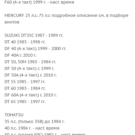
F60 (4-х такт) 1999 г. - наст. время
BF 50/50A л.с. 1995 г. - наст. время
BF 60 2010 г. - наст. время
MERCURY 25 л.с.-75 л.с подробное описание см. в подборе
винтов
Внешний диаметр, дюйм : 11 1/8
Вращение : Правое
SUZUKI DT35C 1987 - 1989 гг.
Количество лопастей : 3
DT 40 1983 - 1998 гг.
Серийный номер : 3331-111-14MF
DF 40 (4-х такт.) 1999 - 2000 гг.
Серия : New Saturn
DF 40A с 2010 г.
Шаг, дюйм : 14
DT 50, 50M 1983 - 1984 гг.
DF 50 (4-х такт.) с 1999 г.
DF 50A (4-х такт.) с 2010 г.
DT 55 1985 - 1997 гг.
DT 60 1983 - 1984 гг.
DF 60A (4-х такт.) с 2010 г.
DT 65 1985 - 1997 гг.
TOHATSU
35 л.с. (только 35B) до 1984 г.
40 л.с. 1984 г. - наст. время
50 л.с. (кроме 50C) 1992 г. - наст. время