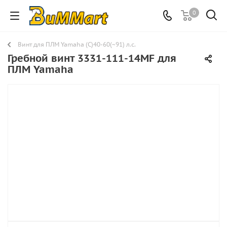
0
Винт для ПЛМ Yamaha (C)40-60(~91) л.с.
Гребной винт 3331-111-14MF для
ПЛМ Yamaha