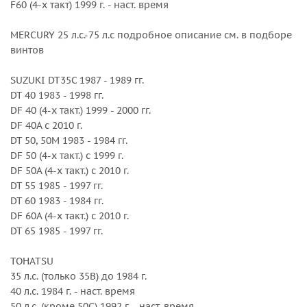
F60 (4-х такт) 1999 г. - наст. время
BF 50/50A л.с. 1995 г. - наст. время
BF 60 2010 г. - наст. время
MERCURY 25 л.с.-75 л.с подробное описание см. в подборе
винтов
Внешний диаметр, дюйм : 10.8
Вращение : Правое
SUZUKI DT35C 1987 - 1989 гг.
Количество лопастей : 4
DT 40 1983 - 1998 гг.
Серийный номер : 3313-108-12MF
DF 40 (4-х такт.) 1999 - 2000 гг.
Серия : Amita 4
DF 40A с 2010 г.
Шаг, дюйм : 12
DT 50, 50M 1983 - 1984 гг.
DF 50 (4-х такт.) с 1999 г.
DF 50A (4-х такт.) с 2010 г.
DT 55 1985 - 1997 гг.
DT 60 1983 - 1984 гг.
DF 60A (4-х такт.) с 2010 г.
DT 65 1985 - 1997 гг.
TOHATSU
35 л.с. (только 35B) до 1984 г.
40 л.с. 1984 г. - наст. время
50 л.с. (кроме 50C) 1992 г. - наст. время