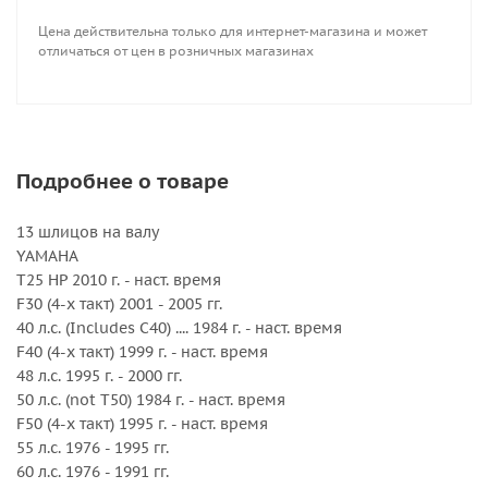
DT 40 1983 - 1998 гг.
Цена действительна только для интернет-магазина и может
DF 40 (4-х такт.) 1999 - 2000 гг.
отличаться от цен в розничных магазинах
DF 40A с 2010 г.
DT 50, 50M 1983 - 1984 гг.
DF 50 (4-х такт.) с 1999 г.
DF 50A (4-х такт.) с 2010 г.
DT 55 1985 - 1997 гг.
Подробнее о товаре
DT 60 1983 - 1984 гг.
DF 60A (4-х такт.) с 2010 г.
13 шлицов на валу
DT 65 1985 - 1997 гг.
YAMAHA
T25 HP 2010 г. - наст. время
TOHATSU
F30 (4-х такт) 2001 - 2005 гг.
35 л.с. (только 35B) до 1984 г.
40 л.с. (Includes C40) .... 1984 г. - наст. время
40 л.с. 1984 г. - наст. время
F40 (4-х такт) 1999 г. - наст. время
50 л.с. (кроме 50C) 1992 г. - наст. время
48 л.с. 1995 г. - 2000 гг.
50 л.с. (not T50) 1984 г. - наст. время
HONDA
F50 (4-х такт) 1995 г. - наст. время
BF 35 л.с. 1991 - 1994 гг.
55 л.с. 1976 - 1995 гг.
BF 40 л.с. 1995 г. - наст. время
60 л.с. 1976 - 1991 гг.
BF 45 л.с. 1991 - 1994 гг.