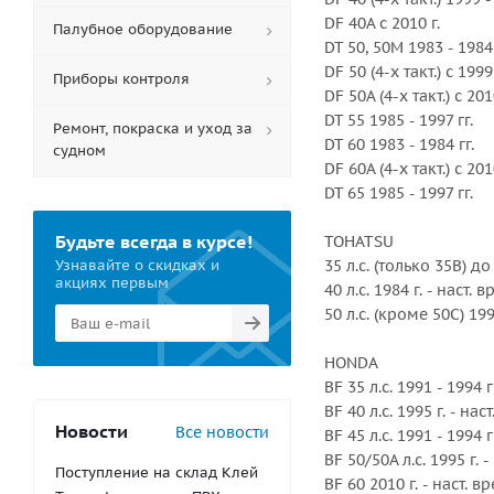
DF 40A с 2010 г.
Палубное оборудование
DT 50, 50M 1983 - 1984 
DF 50 (4-х такт.) с 1999 
Приборы контроля
DF 50A (4-х такт.) с 201
DT 55 1985 - 1997 гг.
Ремонт, покраска и уход за
DT 60 1983 - 1984 гг.
судном
DF 60A (4-х такт.) с 201
DT 65 1985 - 1997 гг.
Будьте всегда в курсе!
TOHATSU
Узнавайте о скидках и
35 л.с. (только 35B) до
акциях первым
40 л.с. 1984 г. - наст. 
50 л.с. (кроме 50C) 199
HONDA
BF 35 л.с. 1991 - 1994 г
BF 40 л.с. 1995 г. - нас
Новости
Все новости
BF 45 л.с. 1991 - 1994 г
BF 50/50A л.с. 1995 г. 
Поступление на склад Клей
BF 60 2010 г. - наст. в