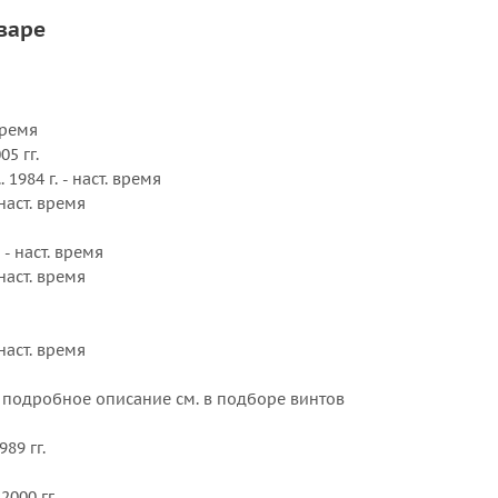
DF 60A (4-х т
варе
DT 65 1985 -
TOHATSU
35 л.с. (тол
 время
40 л.с. 1984
05 гг.
50 л.с. (кро
.. 1984 г. - наст. время
 наст. время
HONDA
BF 35 л.с. 19
. - наст. время
BF 40 л.с. 1
 наст. время
BF 45 л.с. 19
BF 50/50A л.
BF 60 2010 г
 наст. время
Внешний ди
.с подробное описание см. в подборе винтов
Вращение :
Количество 
89 гг.
Серийный н
Серия : Ami
 2000 гг.