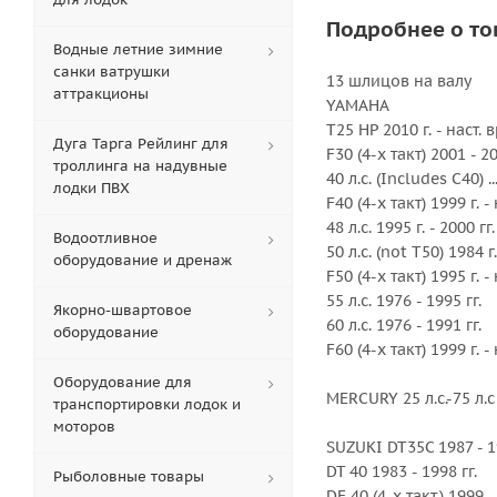
Подробнее о то
Водные летние зимние
санки ватрушки
13 шлицов на валу
аттракционы
YAMAHA
T25 HP 2010 г. - наст.
Дуга Тарга Рейлинг для
F30 (4-х такт) 2001 - 20
троллинга на надувные
40 л.с. (Includes C40) ..
лодки ПВХ
F40 (4-х такт) 1999 г. -
48 л.с. 1995 г. - 2000 гг.
Водоотливное
50 л.с. (not T50) 1984 г
оборудование и дренаж
F50 (4-х такт) 1995 г. -
55 л.с. 1976 - 1995 гг.
Якорно-швартовое
60 л.с. 1976 - 1991 гг.
оборудование
F60 (4-х такт) 1999 г. -
Оборудование для
MERCURY 25 л.с.-75 л
транспортировки лодок и
моторов
SUZUKI DT35C 1987 - 19
DT 40 1983 - 1998 гг.
Рыболовные товары
DF 40 (4-х такт.) 1999 -