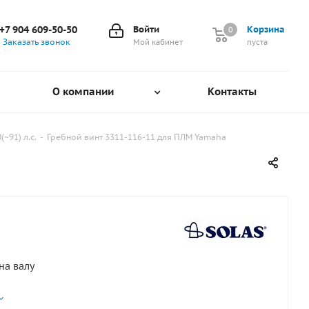
+7 904 609-50-50
Войти
Корзина
0
0
Заказать звонок
Мой кабинет
пуста
О компании
Контакты
~91) л.с.
-
Гребной винт 3311-116-11 для ПЛМ Yamaha
на валу
 г. - наст. время