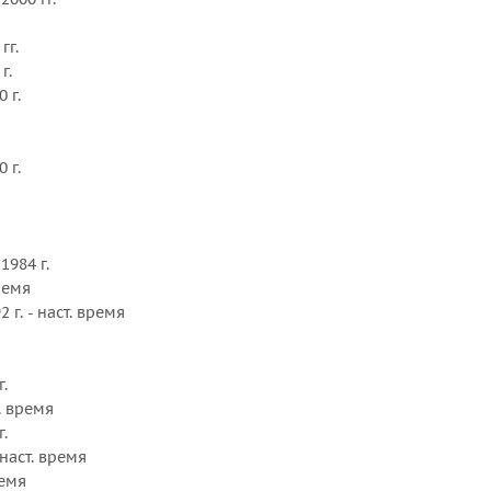
Шаг, дюйм :
гг.
г.
0 г.
0 г.
 1984 г.
время
2 г. - наст. время
г.
т. время
г.
- наст. время
ремя