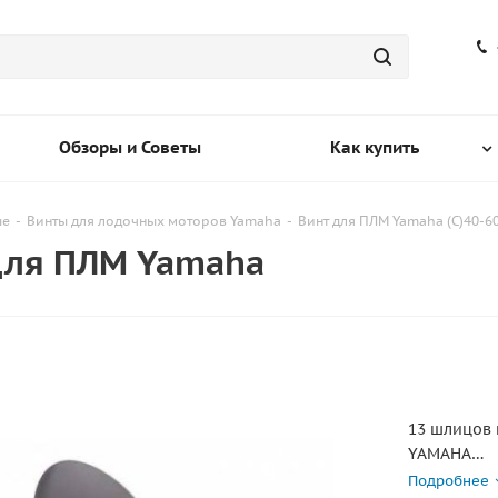
Обзоры и Советы
Как купить
ые
-
Винты для лодочных моторов Yamaha
-
Винт для ПЛМ Yamaha (C)40-60(
 для ПЛМ Yamaha
13 шлицов 
YAMAHA
T25 HP 2010
Подробнее