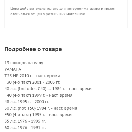
DT 40 1983 - 1998 гг.
Цена действительна только для интернет-магазина и может
DF 40 (4-х такт.) 1999 - 2000 гг.
отличаться от цен в розничных магазинах
DF 40A с 2010 г.
DT 50, 50M 1983 - 1984 гг.
DF 50 (4-х такт.) с 1999 г.
DF 50A (4-х такт.) с 2010 г.
DT 55 1985 - 1997 гг.
Подробнее о товаре
DT 60 1983 - 1984 гг.
DF 60A (4-х такт.) с 2010 г.
13 шлицов на валу
DT 65 1985 - 1997 гг.
YAMAHA
T25 HP 2010 г. - наст. время
TOHATSU
F30 (4-х такт) 2001 - 2005 гг.
35 л.с. (только 35B) до 1984 г.
40 л.с. (Includes C40) .... 1984 г. - наст. время
40 л.с. 1984 г. - наст. время
F40 (4-х такт) 1999 г. - наст. время
50 л.с. (кроме 50C) 1992 г. - наст. время
48 л.с. 1995 г. - 2000 гг.
50 л.с. (not T50) 1984 г. - наст. время
HONDA
F50 (4-х такт) 1995 г. - наст. время
BF 35 л.с. 1991 - 1994 гг.
55 л.с. 1976 - 1995 гг.
BF 40 л.с. 1995 г. - наст. время
60 л.с. 1976 - 1991 гг.
BF 45 л.с. 1991 - 1994 гг.