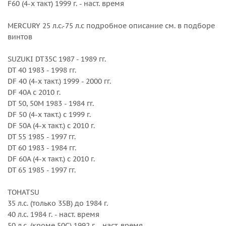
F60 (4-х такт) 1999 г. - наст. время
BF 50/50A л.с. 1995 г. - наст. время
BF 60 2010 г. - наст. время
MERCURY 25 л.с.-75 л.с подробное описание см. в подборе
винтов
Внешний диаметр, дюйм : 11
Вращение : Правое
SUZUKI DT35C 1987 - 1989 гг.
Количество лопастей : 3
DT 40 1983 - 1998 гг.
Серийный номер : 3311-110-17
DF 40 (4-х такт.) 1999 - 2000 гг.
Серия : Amita 3
DF 40A с 2010 г.
Шаг, дюйм : 17
DT 50, 50M 1983 - 1984 гг.
DF 50 (4-х такт.) с 1999 г.
DF 50A (4-х такт.) с 2010 г.
DT 55 1985 - 1997 гг.
DT 60 1983 - 1984 гг.
DF 60A (4-х такт.) с 2010 г.
DT 65 1985 - 1997 гг.
TOHATSU
35 л.с. (только 35B) до 1984 г.
40 л.с. 1984 г. - наст. время
50 л.с. (кроме 50C) 1992 г. - наст. время