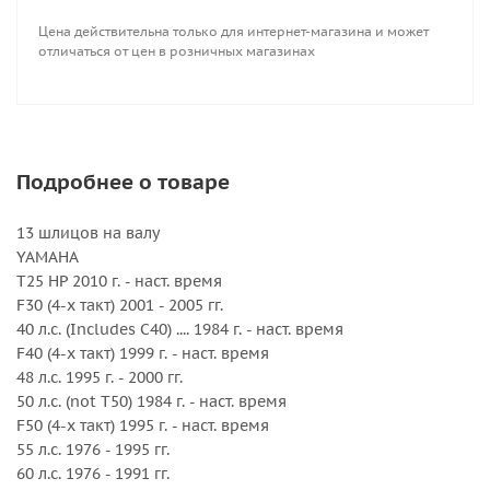
DT 40 1983 - 1998 гг.
Цена действительна только для интернет-магазина и может
DF 40 (4-х такт.) 1999 - 2000 гг.
отличаться от цен в розничных магазинах
DF 40A с 2010 г.
DT 50, 50M 1983 - 1984 гг.
DF 50 (4-х такт.) с 1999 г.
DF 50A (4-х такт.) с 2010 г.
DT 55 1985 - 1997 гг.
Подробнее о товаре
DT 60 1983 - 1984 гг.
DF 60A (4-х такт.) с 2010 г.
13 шлицов на валу
DT 65 1985 - 1997 гг.
YAMAHA
T25 HP 2010 г. - наст. время
TOHATSU
F30 (4-х такт) 2001 - 2005 гг.
35 л.с. (только 35B) до 1984 г.
40 л.с. (Includes C40) .... 1984 г. - наст. время
40 л.с. 1984 г. - наст. время
F40 (4-х такт) 1999 г. - наст. время
50 л.с. (кроме 50C) 1992 г. - наст. время
48 л.с. 1995 г. - 2000 гг.
50 л.с. (not T50) 1984 г. - наст. время
HONDA
F50 (4-х такт) 1995 г. - наст. время
BF 35 л.с. 1991 - 1994 гг.
55 л.с. 1976 - 1995 гг.
BF 40 л.с. 1995 г. - наст. время
60 л.с. 1976 - 1991 гг.
BF 45 л.с. 1991 - 1994 гг.