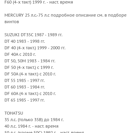
F60 (4-х такт) 1999 г. - наст. время
BF 50/50A л.с. 1995 г. - наст. время
BF 60 2010 г. - наст. время
MERCURY 25 л.с.-75 л.с подробное описание см. в подборе
винтов
Внешний диаметр, дюйм : 11
Вращение : Правое
SUZUKI DT35C 1987 - 1989 гг.
Количество лопастей : 3
DT 40 1983 - 1998 гг.
Серийный номер : 3311-110-15MF
DF 40 (4-х такт.) 1999 - 2000 гг.
Серия : Amita 3
DF 40A с 2010 г.
Шаг, дюйм : 15
DT 50, 50M 1983 - 1984 гг.
DF 50 (4-х такт.) с 1999 г.
DF 50A (4-х такт.) с 2010 г.
DT 55 1985 - 1997 гг.
DT 60 1983 - 1984 гг.
DF 60A (4-х такт.) с 2010 г.
DT 65 1985 - 1997 гг.
TOHATSU
35 л.с. (только 35B) до 1984 г.
40 л.с. 1984 г. - наст. время
50 л.с. (кроме 50C) 1992 г. - наст. время