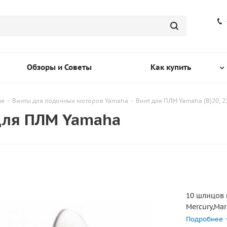
Обзоры и Советы
Как купить
ые
-
Винты для лодочных моторов Yamaha
-
Винт для ПЛМ Yamaha (B)20, 25,
 для ПЛМ Yamaha
10 шлицов 
Mercury,Mar
25HP 80-84
Подробнее