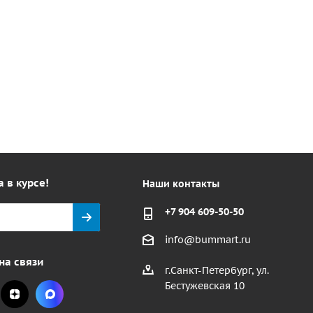
а в курсе!
Наши контакты
+7 904 609-50-50
info@bummart.ru
на связи
г.Санкт-Петербург, ул.
Бестужевская 10