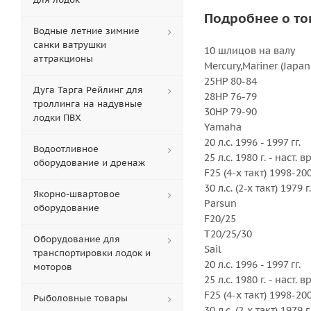
Подробнее о то
Водные летние зимние
санки ватрушки
10 шлицов на валу
аттракционы
Mercury,Mariner (Japa
25HP 80-84
Дуга Тарга Рейлинг для
28HP 76-79
троллинга на надувные
30HP 79-90
лодки ПВХ
Yamaha
20 л.с. 1996 - 1997 гг.
Водоотливное
25 л.с. 1980 г. - наст. 
оборудование и дренаж
F25 (4-х такт) 1998-20
30 л.с. (2-х такт) 1979 
Якорно-швартовое
Parsun
оборудование
F20/25
T20/25/30
Оборудование для
Sail
транспортировки лодок и
20 л.с. 1996 - 1997 гг.
моторов
25 л.с. 1980 г. - наст. 
F25 (4-х такт) 1998-20
Рыболовные товары
30 л.с. (2-х такт) 1979 