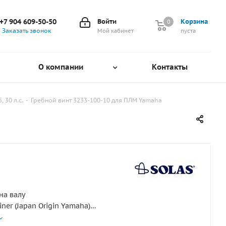
+7 904 609-50-50
Войти
Корзина
0
0
Заказать звонок
Мой кабинет
пуста
О компании
Контакты
 30 л.с.
-
Гребной винт 3233-100-10 для ПЛМ Yamaha
на валу
iner (Japan Origin Yamaha)