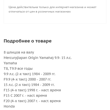
Вращение : Правое
Цена действительна только для интернет-магазина и может
Количество лопастей : 4
отличаться от цен в розничных магазинах
Серийный номер : 3113-093-10
Серия : Amita 4
Шаг, дюйм : 10
Подробнее о товаре
8 шлицов на валу
Mercury(Japan Origin Yamaha) 9.9- 15 л.с.
Yamaha
T8, T9.9 все годы
9.9 л.с. (2-х такт.) 1984 - 2009 гг.
F9.9 (4-х такт.) 2000 - 2007 гг.
15 л.с. (2-х такт.) 1984 - 2009 гг.
F15 (4-х такт.) 1998 г. - наст. время
F15 C 2007 г. - наст. время
F20 (4-х такт.) 2007 г. - наст. время
Honda