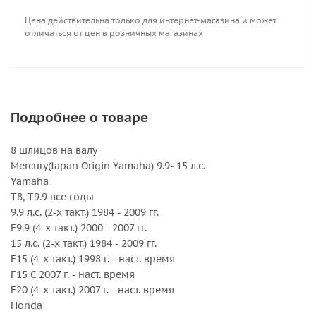
Вращение : Правое
Цена действительна только для интернет-магазина и может
Количество лопастей : 4
отличаться от цен в розничных магазинах
Серийный номер : 3113-093-09
Серия : Amita 4
Шаг, дюйм : 9
Подробнее о товаре
8 шлицов на валу
Mercury(Japan Origin Yamaha) 9.9- 15 л.с.
Yamaha
T8, T9.9 все годы
9.9 л.с. (2-х такт.) 1984 - 2009 гг.
F9.9 (4-х такт.) 2000 - 2007 гг.
15 л.с. (2-х такт.) 1984 - 2009 гг.
F15 (4-х такт.) 1998 г. - наст. время
F15 C 2007 г. - наст. время
F20 (4-х такт.) 2007 г. - наст. время
Honda